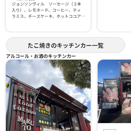
ジョンソンヴィル ソーセージ（３本
入り）、レモネード、コーヒー、ティ
ラミス、チーズケーキ、ホットココア、
はらみ焼肉あいもり重、なにわ黒牛牛
すじ煮込み、河内鴨串焼き、はらみ
重、はらみステーキ串イベント、トロ
牛タン串、なにわ黒牛ステーキ丼、な
たこ焼きのキッチンカー一覧
にわ黒牛ステーキ串、大阪梅ポーク肉
巻きおにぎり、ハラミ重(ランチ)900、
アルコール・お酒のキッチンカー
熟成ハラミ串ランチ、塩タン串ランチ、
焼肉丼、大阪美人カステラ15個、大阪
美人カステラ25個、大阪美人カステラ4
0個、チュロス、りんご飴、大阪産梅ポ
ーク焼きそば、カステラいちごパフ
ェ、焼き鳥、いちご飴、ビール、冷や
しパイン、なにわ黒牛の極上焼きそ
ば、フランクフルト、カキ氷、仙台牛
タン重、唐揚げ、焼き芋、ポテト、た
こ焼き