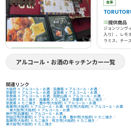
食事
TORUTOR
提供商品
ジョンソンヴ
入り）、レモ
ラミス、チー
はらみ焼肉あ
食事
スイーツ
ドリンク
すじ煮込み、
重、はらみス
まると
アルコール・お酒のキッチンカー一覧
牛タン串、な
にわ黒牛ステ
提供商品
巻きおにぎり、
ぐるぐるウインナー、QQボール、生ビ
熟成ハラミ串
ール、ゆめかわひんやりスイーツ、豚
関連リンク
大阪府 × アルコール・お酒
／
兵庫県 × アルコール・お酒
／
焼肉丼、大阪美
角煮丼、かき氷、ほっとスナック、か
京都府 × アルコール・お酒
／
滋賀県 × アルコール・お酒
／
美人カステラ2
す大根、ホットレモネード、唐揚げ、le
奈良県 × アルコール・お酒
／
和歌山県 × アルコール・お酒
／
大阪府 × たこ焼き
／
兵庫県 × たこ焼き
／
京都府 × たこ焼き
／
0個、チュロ
monade、つくねフリット、つくねカ
奈良県 × たこ焼き
／
豊中市(大阪府) × アルコール・お酒
／
高槻市(大阪府) × アルコール・お酒
／
枚方市(大阪府) × アルコール・お酒
ーク焼きそば
レー、つくねライス
／
東大阪市(大阪府) × アルコール・お酒
／
神戸市(兵庫県) × アルコール・お酒
／
ェ、焼き鳥、
京田辺市(京都府) × アルコール・お酒
／
豊中市(大阪府) × たこ焼き
／
しパイン、な
高槻市(大阪府) × たこ焼き
／
枚方市(大阪府) × たこ焼き
／
東大阪市(大阪府) × たこ焼き
ば、フランク