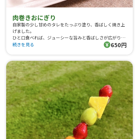
肉巻きおにぎり
自家製の少し甘めのタレをたっぷり塗り、香ばしく焼き上
げました。
ひと口食べれば、ジューシーな旨みと香ばしさが広がりま
650円
す。
続きを見る
お子様から大人の方まで、幅広く親しまれている一品で
す。
中でも当店名物、九条ネギをたっぷりのせた
「肉巻き九条ネギマヨ」は人気No.1！
ぜひ一度ご賞味ください