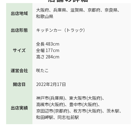
大阪府
、
兵庫県
、
滋賀県
、
京都府
、
奈良県
、
出店地域
和歌山県
出店形態
キッチンカー（トラック）
全長 483cm
サイズ
全幅 177cm
高さ 284cm
運営会社
咲たこ
開店日
2022年2月17日
神戸市(兵庫県)
、
東大阪市(大阪府)
、
高槻市(大阪府)
、
豊中市(大阪府)
、
出店実績
京田辺市(京都府)
、
枚方市(大阪府)
、
茨木駅
、
和田岬駅
、
同志社前駅