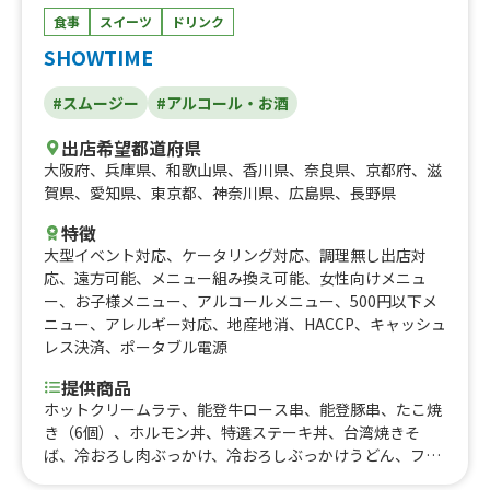
オクラ丼、大阪名物 どて焼き、たい焼き、おにぎり弁
食事
スイーツ
ドリンク
当、みたらし団子（二本入り）、スムージー、500円 ク
SHOWTIME
レープ、ストロベリーミックスクリーム、おにぎり２つセ
ット 500、プレミアムバニラアイス付き（ストロベリー
#スムージー
#アルコール・お酒
クリーム）、プレミアムバニラアイス付きクレープ（チョ
コクリーム）、キャラメルアーモンドバナナクレープ、焼
出店希望都道府県
きそば、照り焼きチキンマヨ、ツナコーンサラダ、たまご
大阪府
、
兵庫県
、
和歌山県
、
香川県
、
奈良県
、
京都府
、
滋
サラダ、ハムツナサラダ、メープルミックスナッツクレー
賀県
、
愛知県
、
東京都
、
神奈川県
、
広島県
、
長野県
プ、オレオバナナクリーム、オレオクリームクレープ、手
作り・無添加 生シロップかき氷（小）、いちごあめ、り
特徴
んごあめ、かき氷 350、タピオカドリンク、大阪産の海
大型イベント対応
、
ケータリング対応
、
調理無し出店対
苔を使ったおにぎり（塩おにぎり）、大阪産の海苔を使っ
応
、
遠方可能
、
メニュー組み換え可能
、
女性向けメニュ
たおにぎり（塩辛と梅しそ）、大阪産の海苔を使ったおに
ー
、
お子様メニュー
、
アルコールメニュー
、
500円以下メ
ぎり（しらす大葉）、大阪産の海苔を使ったおにぎり（照
ニュー
、
アレルギー対応
、
地産地消
、
HACCP
、
キャッシュ
り焼きチキンマヨ）、大阪産の海苔を使ったおにぎり（チ
レス決済
、
ポータブル電源
ャーシューとメンマ）、大阪産の海苔を使ったおにぎり
（ドライいちじくとローストアーモンド）、大阪産の海苔
提供商品
を使ったおにぎり（ドライトマトとブルーチーズ）、大阪
ホットクリームラテ、能登牛ロース串、能登豚串、たこ焼
産の海苔を使ったおにぎり（鮭とごま）、大阪産の海苔を
き（6個）、ホルモン丼、特選ステーキ丼、台湾焼きそ
使ったおにぎり（炙り明太子）、大阪産の海苔を使ったお
ば、冷おろし肉ぶっかけ、冷おろしぶっかけうどん、フラ
にぎり（いぶりがっこクリームチーズ）、トロピカル、骨
ッペ各種、フィッシュ&チップス、カツサンド、角煮丼、