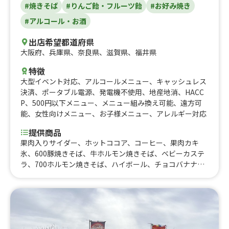
#焼きそば
#りんご飴・フルーツ飴
#お好み焼き
#アルコール・お酒
出店希望都道府県
大阪府
、
兵庫県
、
奈良県
、
滋賀県
、
福井県
特徴
大型イベント対応
、
アルコールメニュー
、
キャッシュレス
決済
、
ポータブル電源
、
発電機不使用
、
地産地消
、
HACC
P
、
500円以下メニュー
、
メニュー組み換え可能
、
遠方可
能
、
女性向けメニュー
、
お子様メニュー
、
アレルギー対応
提供商品
果肉入りサイダー、ホットココア、コーヒー、果肉カキ
氷、600豚焼きそば、牛ホルモン焼きそば、ベビーカステ
ラ、700ホルモン焼きそば、ハイボール、チョコバナナ、
みかん飴、りんご飴、いちご飴、練乳たっぷりフローズン
いちご、ぶどう飴、冷凍フルーツ串、たません、レモンサ
ワー、ビール、豚焼きそば、ホルモン焼き、ガリガリ君サ
イダー、フランクフルト、果実入りカキ氷