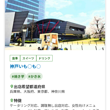
ラテ（買い取り)、ホットコーヒー、ホットミルク、フラワ
ーアロマラテ、メキシカンビール、トロピカルアイススム
ージー、宇治抹茶アイススムージー、イタリアンソーダ
ブルーベリー、タピオカドリンク(学祭用）、ホットドッ
グ(学祭用）、ベーコンのパニーニ、宇治抹茶ラテ、甘露
梅ソーダ、甘酒（ホット)、ホットタピオカドリンク、クラ
ムチャウダー、ホットジュース、イタリアンホットミル
ク、有馬金泉コーヒー、イタリアンソーダ、ハーフチュロ
ス、【買い取り】スモークチキンのパニーニ、おしるこ、
【買取】ワッフルセット、ハロウィンラテ、アイススムー
ジー（学祭用)、スモークチキンのパニーニ、エスプレッ
食事
スイーツ
ドリンク
ソ系コーヒー（学祭用)、ポークソーセージのホットドッ
神戸いも○も○
グ（学割)、ベーコンのパニーニ、ドルチェセット、イタ
リアンスモークチキン盛り合わせ、ソーセージ盛り合わ
#焼き芋
#かき氷
せ、サングリア、桜ソーダ、桜ドッグ、桜ラテ、コロナビ
ール(ライム付き)、キッズドリンク(アップルorオレン
出店希望都道府県
ジ)、ホットワイン、クリスマスラテ、スモークチキンのパ
兵庫県
、
大阪府
、
東京都
、
神奈川県
ニーニ、アイススムージー、ベルギーワッフル、チュロ
ス、ホットドッグ、イタリアンドリンク、タピオカドリン
特徴
ク、エスプレッソアレンジコーヒー
ケータリング対応
、
調理無し出店対応
、
女性向けメニュ