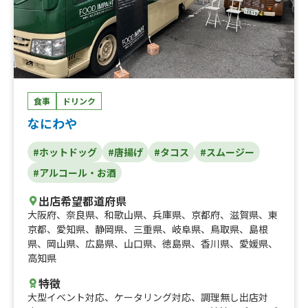
食事
ドリンク
なにわや
#ホットドッグ
#唐揚げ
#タコス
#スムージー
#アルコール・お酒
出店希望都道府県
大阪府
、
奈良県
、
和歌山県
、
兵庫県
、
京都府
、
滋賀県
、
東
京都
、
愛知県
、
静岡県
、
三重県
、
岐阜県
、
鳥取県
、
島根
県
、
岡山県
、
広島県
、
山口県
、
徳島県
、
香川県
、
愛媛県
、
高知県
特徴
大型イベント対応
、
ケータリング対応
、
調理無し出店対