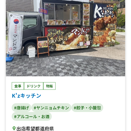
美人カステラ15個、大阪美人カステラ25個、大阪美人カス
テラ40個、チュロス、りんご飴、大阪産梅ポーク焼きそ
ば、カステラいちごパフェ、焼き鳥、いちご飴、ビール、
冷やしパイン、なにわ黒牛の極上焼きそば、フランクフル
ト、カキ氷、仙台牛タン重、唐揚げ、焼き芋、ポテト、た
こ焼き
食事
ドリンク
物販
K'zキッチン
#唐揚げ
#ヤンニョムチキン
#餃子・小籠包
#アルコール・お酒
出店希望都道府県