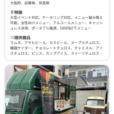
大阪府
、
兵庫県
、
奈良県
特徴
大型イベント対応
、
ケータリング対応
、
メニュー組み換え
可能
、
女性向けメニュー
、
アルコールメニュー
、
キャッシ
ュレス決済
、
ポータブル電源
、
500円以下メニュー
提供商品
ラムネ、アサヒビール、カスビール、メープルチュロス、
韓国サイダー、チョコレートチュロス、チャミスル、アイ
スチュロス、ピンス、カップアイス、スイーツチュロス、
ねぎ塩からあげ丼、からマヨ丼、はみでる！からあげ弁
当、チーズトッポギ、ねぎヤンニョムチキン、おろしぶっ
かけねぎマンドゥ、マンドゥ丼、ねぎヤンニョムマンド
ゥ、ヤンニョムチキン丼、ヤンニョムマンドゥ、マンドゥ
(韓式揚げ餃子)、ヤンニョムチキン、韓国チキン