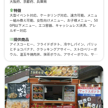
大阪府
、
京都府
、
兵庫県
特徴
大型イベント対応
、
ケータリング対応
、
遠方可能
、
メニュ
ー組み換え可能
、
女性向けメニュー
、
お子様メニュー
、
50
0円以下メニュー
、
エコ容器
、
キャッシュレス決済
、
アレ
ルギー対応
提供商品
アイスコーヒー、フライドポテト、冷やしパイン、パリッ
とチョコバナナ、クラッキングアサイー、ストロベリーボ
ウル、温玉牛焼肉丼、抹茶ボウル、アサイーボウル、サク
もち三角パイ