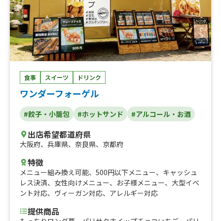
超濃厚☆カップアイス(バニラ)、ほろほろ鶏肉のバターチ
キンカレー(600円)、ロングポテト明太マヨ(600円)、ロン
グポテトチーズ(600円)、ロングポテトケチャップ(600
円)、ロングポテト塩 (500円)、ほろほろ鶏肉のバターチキ
ンカレー(チーズトッピング)900円、こだわり酒場のレモ
ンサワー、ジムビームハイボール、サントリー生ビール、
居酒屋メニュー、ひとくちミニシュークリーム、キャラメ
ルフォンダンケーキ、自家製レモンソーダ、カルピス、コ
食事
スイーツ
ドリンク
カ・コーラ、本格アイスコーヒー、本格ホットコーヒー、
ワンダーフォーゲル
泉州玉ねぎ使用‪☆ほろほろ鶏肉のバターチキンカレー、韓
国風☆チュロス (チョコ)、韓国風☆チュロス (メープル)、
#餃子・小籠包
#ホットサンド
#アルコール・お酒
韓国風☆チュロス (シナモン)、韓国風☆チュロス (プレー
ン)、ほろほろ鶏肉のバターチキンカレー (500円)、ロング
出店希望都道府県
ポテト (塩・チーズ･ケチャップ･ 明太マヨ各種) (500円)、
大阪府
、
兵庫県
、
奈良県
、
京都府
ロングポテト(明太マヨ)、ロングポテト(チーズ)、ロング
ポテト(ケチャップ)、ロングポテト(塩)、かき氷(自家製レ
特徴
モネード)、かき氷(ゆず蜂蜜)、かき氷(カルピス)、かき氷
メニュー組み換え可能
、
500円以下メニュー
、
キャッシュ
(レモン)、かき氷(ブルーハワイ)、かき氷(メロン)、かき氷
レス決済
、
女性向けメニュー
、
お子様メニュー
、
大型イベ
(マンゴー)、かき氷(イチゴ)、角ハイボール、ハイネケ
ント対応
、
ヴィーガン対応
、
アレルギー対応
ン、アサヒスーパードライ、レモンサワー、ほろほろ鶏肉
提供商品
のバターチキンカレー(800円)、いちご飴 、焼きおにぎ