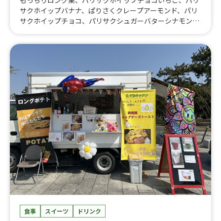
もっちりロング栗、パリサクホイップチョコいちご、パリ
り、自家製レモネード
サクホイップバナナ、ぱりさくクレープアーモンド、パリ
サクホイップチョコ、パリサクシュガーバターシナモン、
チョコ、パリサクシュガーバター、米粉豆乳アイスクレー
プ、ごろごろメロン、ホイップベリー、もっちりクレープ
みかん、もっちりロングクレープホイップいちご、もっち
りロングクレープホイップバナナ、もっちりクレープアー
モンド、もっちりロングクレープホイップチョコ、もっち
りロングクレープシナモンorチョコ、もっちりロングクレ
ープシュガーバター、ツナマヨサラダ、もっちりクレープ
ポテサラめんたい、もっちりクレープポテサラ、もっちり
クレープハムマヨ、わんちゃん用クレープ、チョコスペシ
ャル、チョコスペバナナ、コーヒー、かき氷、のむかき氷
サイダー
食事
スイーツ
ドリンク