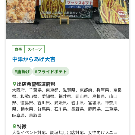
食事
スイーツ
中津からあげ大吉
#唐揚げ
#フライドポテト
出店希望都道府県
大阪府
、
千葉県
、
東京都
、
滋賀県
、
京都府
、
兵庫県
、
奈良
県
、
和歌山県
、
愛知県
、
福井県
、
岡山県
、
島根県
、
山口
県
、
徳島県
、
香川県
、
愛媛県
、
岩手県
、
宮城県
、
神奈川
県
、
栃木県
、
群馬県
、
石川県
、
長野県
、
静岡県
、
三重県
、
岐阜県
、
鳥取県
特徴
大型イベント対応
、
調理無し出店対応
、
女性向けメニュ