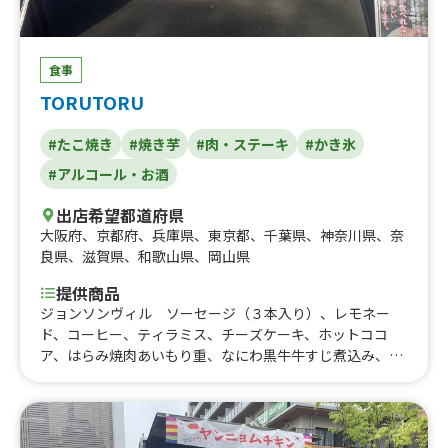
食事
TORUTORU
#たこ焼き
#焼き芋
#肉・ステーキ
#かき氷
#アルコール・お酒
出店希望都道府県
大阪府
、
京都府
、
兵庫県
、
東京都
、
千葉県
、
神奈川県
、
奈
良県
、
滋賀県
、
和歌山県
、
岡山県
提供商品
ジョンソンヴィル ソーセージ（３本入り）、レモネー
ド、コーヒー、ティラミス、チーズケーキ、ホットココ
ア、はらみ焼肉あいもり重、なにわ黒牛牛すじ煮込み、河
内鴨串焼き、はらみ重、はらみステーキ串イベント、トロ
牛タン串、なにわ黒牛ステーキ丼、なにわ黒牛ステーキ
串、大阪梅ポーク肉巻きおにぎり、ハラミ重(ランチ)90
0、熟成ハラミ串ランチ、塩タン串ランチ、焼肉丼、大阪