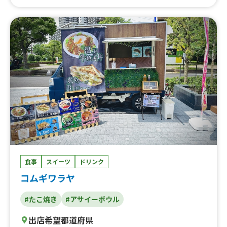
ッケ、クリスマスローストチキン、アイスチョコバナナ、
レインボーチーズドッグ、お弁当(唐揚げ)、冷凍パイン、
フライドポテト(塩)、お弁当、黒唐揚げ、マシュマロ棒、
光る綿菓子、台湾風かき氷、ザクザクスパイシーチキン、
綿菓子、カクテル(ロング)、ワイン、ローストビーフ、フ
ランクフルト、ソースカツ丼、ポテから(小)、缶ビール、
ワンカップ(熱燗)、焼き芋、プルコギ丼、かき氷、果肉入
りかき氷、竜田揚げ、チュロス、ガパオライス、グリーン
カレー、フリフリポテト、ヤンニョムチキン、一口唐揚
げ、唐揚げ丼、唐揚げ(アゴだし)、ベーグル、クレープ、
コーヒー
食事
スイーツ
ドリンク
コムギワラヤ
#たこ焼き
#アサイーボウル
出店希望都道府県