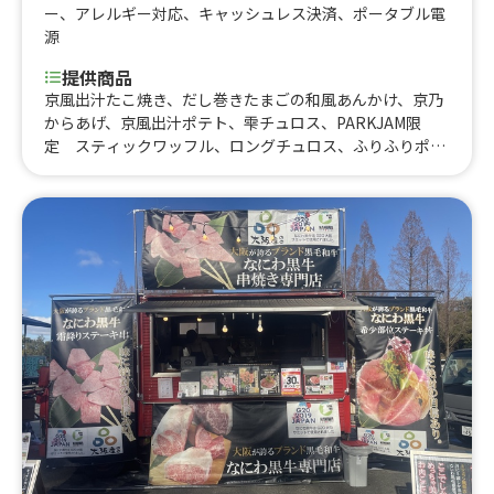
ー
、
アレルギー対応
、
キャッシュレス決済
、
ポータブル電
源
提供商品
京風出汁たこ焼き、だし巻きたまごの和風あんかけ、京乃
からあげ、京風出汁ポテト、雫チュロス、PARKJAM限
定 スティックワッフル、ロングチュロス、ふりふりポテ
ト、アイスブリュレクレープ、黄桃氷、大吉からあげ、削
りマンゴー、いちご氷、かき氷、からあげ弁当、大吉から
あげ丼、とろとろ杏仁豆腐、台湾からあげ、ジーロー飯、
ルーロー飯、トロトロ豚バラ軟骨角煮飯、チキンオーバー
ライス、鶏皮せんべい、MAXポテト、中津からあげ