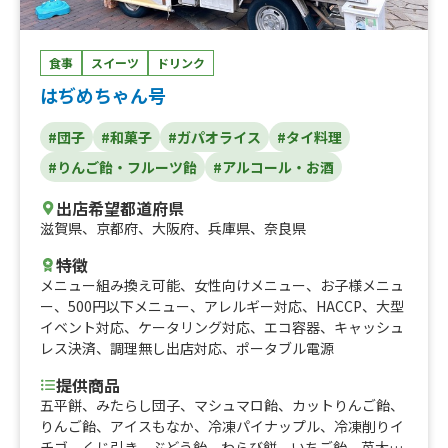
ミ、牛カルビ）三田牛（メンチカツ、コロッケ）チーズハ
ットグ、チーズボール、フランクフルト、フライドポテ
ト、ダージーパイ、アルコール、牛串（牛タン、牛ハラ
食事
スイーツ
ドリンク
ミ、牛カルビ）三田牛（メンチカツ、コロッケ）チーズハ
はぢめちゃん号
ットグ、チーズボール、フランクフルト、ポテト、ドリン
ク（アルコール）、三田牛メンチカツ、三田牛コロッケセ
#団子
#和菓子
#ガパオライス
#タイ料理
ット、①トルティーヤ（タコス、ジャークチキン、プルコ
ギ、ドック）②ドリンク（アルコール、ソフトドリンク
#りんご飴・フルーツ飴
#アルコール・お酒
等）、ボリューム弁当
出店希望都道府県
滋賀県
、
京都府
、
大阪府
、
兵庫県
、
奈良県
特徴
メニュー組み換え可能
、
女性向けメニュー
、
お子様メニュ
ー
、
500円以下メニュー
、
アレルギー対応
、
HACCP
、
大型
イベント対応
、
ケータリング対応
、
エコ容器
、
キャッシュ
レス決済
、
調理無し出店対応
、
ポータブル電源
提供商品
五平餅、みたらし団子、マシュマロ飴、カットりんご飴、
りんご飴、アイスもなか、冷凍パイナップル、冷凍削りイ
チゴ、くじ引き、ぶどう飴、わらび餅、いちご飴、苺大福