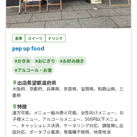
食事
スイーツ
ドリンク
pep up food
#かき氷
#おにぎり
#お好み焼き
#アルコール・お酒
出店希望都道府県
大阪府
、
京都府
、
兵庫県
、
奈良県
、
滋賀県
、
和歌山県
、
三
重県
特徴
遠方可能
、
メニュー組み換え可能
、
女性向けメニュー
、
お
子様メニュー
、
アルコールメニュー
、
500円以下メニュ
ー
、
キャッシュレス決済
、
ケータリング対応
、
調理無し出
店対応
、
ポータブル電源
、
発電機不使用
、
地産地消