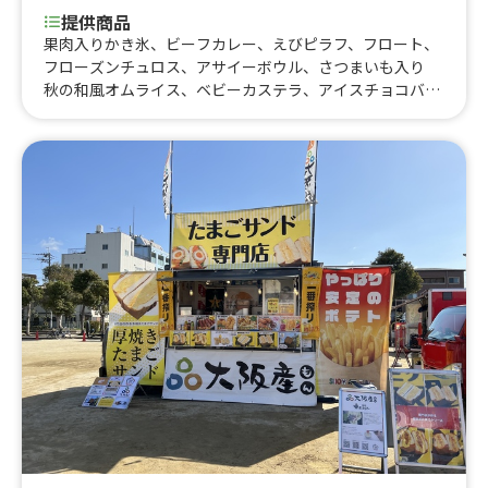
提供商品
果肉入りかき氷、ビーフカレー、えびピラフ、フロート、
フローズンチュロス、アサイーボウル、さつまいも入り
秋の和風オムライス、ベビーカステラ、アイスチョコバナ
ナ、ミニクレープ、ドリロコス、包みクレープ、夏 500
円クレープ、お手軽クレープ、手ごねハンバーグプレー
ト、自家製ローストビーフプレート、りんごあめ、塩キャ
ラメルビスケットクレープ、コーヒーチョコクレープ、キ
ャラメルコーヒーナッツクレープ、オレオクレープ、いち
ご練乳クレープ、キーマカレー、選べる600円クレープ、
チキンオーバーサンド、チキンオーバーライス、カレーオ
ムライス、骨つきソーセージ、ストロベリーホットチョ
コ、おでん 3種盛り、550円 ドリンク、550円 スー
プ、ストロベリーリッチチーズケーキ、フルーツサンド
600、フルーツサンド 500、フルーツサンド、ブルーベ
リーリッチチーズケーキ、チョコづくし、選べるおにぎり
と豚汁セット、デミグラスソースオムライス、フルーツサ
ンド、アメリカンドッグ、500円ドリンク、コーンスー
プ、クラムチャウダー、学生用 クラムチャウダー、550
円くれーぷ、ケチャップオムライス、選べるクレープ 50
0円、おにぎり 350円、選べる500円クレープ、和風ツナ