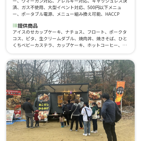
ー
、
ヴィーガン対応
、
アレルギー対応
、
キャッシュレス決
済
、
ガス不使用
、
大型イベント対応
、
500円以下メニュ
ー
、
ポータブル電源
、
メニュー組み換え可能
、
HACCP
提供商品
アイスのせカップケーキ、ナチョス、フロート、ポークタ
コス、ピタ、生クリームダブル、焼肉丼、焼きそば、ひと
くちベビーカステラ、カップケーキ、ホットコーヒー、お
いもラテ、黒蜜きなこだんご、アイスコーヒー、コーヒー
フロート、おいものクリームブリュレ、おいもの2色だん
ご、おいもブリュレ、ジュース、黒蜜きなこボール、かき
氷、冷やし芋、焼き芋