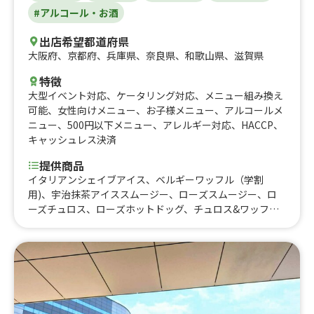
#アルコール・お酒
出店希望都道府県
大阪府
、
京都府
、
兵庫県
、
奈良県
、
和歌山県
、
滋賀県
特徴
大型イベント対応
、
ケータリング対応
、
メニュー組み換え
可能
、
女性向けメニュー
、
お子様メニュー
、
アルコールメ
ニュー
、
500円以下メニュー
、
アレルギー対応
、
HACCP
、
キャッシュレス決済
提供商品
イタリアンシェイブアイス、ベルギーワッフル（学割
用)、宇治抹茶アイススムージー、ローズスムージー、ロ
ーズチュロス、ローズホットドッグ、チュロス&ワッフ
ル、レッドホットスパイシードッグ、パニーニ（学祭用)、
ホワイトキャラメル&チョコレートラテ、抹茶のおしる
こ、宇治抹茶団子、イタリアンソーダ（学祭用)、アサヒ
スーパードライ、ライム付きキリンビール(カップ)、チョ
コレートワッフル、コーヒー（買い取り)、フラットホワ
イト、ポンデケージョ、チュロス（学割用)、アールグレ
イティー(ミルク、レモン、ストレート）買い取り、カフェ