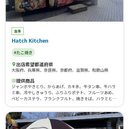
レンジ、フライドポテト、ポテトセット、ロングポテト、
抹茶ラテ、アップルオレンジ100%、ピーチフィズ、キウ
イトニック、ビール、フランクフルト、キウイスパーク、
いちごスカッシュ、レモンスカッシュ、プレーンドッグ、
いちごサンド、いちごミルクラテ、チュロス、カフェモ
食事
カ、キャラメルマキアート、モカチップフラッペ、シカゴ
Hatch Kitchen
ドッグ、トマトチーズ、チーズドッグ、スパイシードッ
グ、いちごミルクフラッペ、抹茶フラッペ、キャラメルカ
#たこ焼き
フェフラッペ、コーヒー、カフェラテ、生ハムとトマトの
パニーニ、イタリアンソーダ、スモークチキンとトマトの
出店希望都道府県
パニーニ
大阪府
、
兵庫県
、
奈良県
、
京都府
、
滋賀県
、
和歌山県
提供商品
ジャンボやきとり、からあげ、カキ氷、牛タン串、牛ハラ
ミ串、冷やしきゅうり、ふりふりポテト、フルーツあめ、
ベビーカステラ、フランクフルト、焼きそば、ハラミと牛
タンの二色丼、たこ焼き