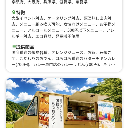
京都府
、
大阪府
、
兵庫県
、
滋賀県
、
奈良県
特徴
大型イベント対応
、
ケータリング対応
、
調理無し出店対
応
、
メニュー組み換え可能
、
女性向けメニュー
、
お子様メ
ニュー
、
アルコールメニュー
、
500円以下メニュー
、
アレ
ルギー対応
、
エコ容器
、
発電機不使用
提供商品
国産鶏肉の焼鳥各種、オレンジジュース、お茶、石焼き
芋、こだわりのおでん、ほろほろ鶏肉のバターチキンカレ
ー(700円)、カレー専門店のカレーうどん(700円)、キリン
ビール 一番搾り、こだわりの豚汁、ホットココア、ほろほ
ろ鶏肉のバターチキンカレー(チーズトッピング)(1000
円)、カレー専門店のカレーうどん(500円)、ジューシー唐
揚げ＆ポテトセット、ほろほろ鶏肉のバターチキンカレー
＆自家製レモネードorレモンスカッシュ、京風おにぎり
(ちりめん山椒)、京風おにぎり(九条ねぎ＆牛しぐれ煮)、
京風おにぎり(鮭＆ゆず胡椒)、スタミナ唐揚げ丼、フライ
ドポテト400円、本格ホットラテ、本格アイスラテ、唐揚
げ(4個入り)、超濃厚☆カップアイス(キャラメル)、超濃厚
☆カップアイス(抹茶)、超濃厚☆カップアイス(チョコ)、