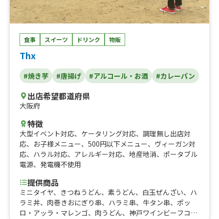
食事
スイーツ
ドリンク
物販
Thx
#焼き芋
#唐揚げ
#アルコール・お酒
#カレーパン
出店希望都道府県
大阪府
特徴
大型イベント対応
、
ケータリング対応
、
調理無し出店対
応
、
お子様メニュー
、
500円以下メニュー
、
ヴィーガン対
応
、
ハラル対応
、
アレルギー対応
、
地産地消
、
ポータブル
電源
、
発電機不使用
提供商品
ミニタイヤ、きつねうどん、素うどん、白玉ぜんざい、ハ
ラミ丼、肉巻きおにぎり串、ハラミ串、牛タン串、ポッ
ロ・アッラ・マレンゴ、肉うどん、神戸ワインビーフコロ