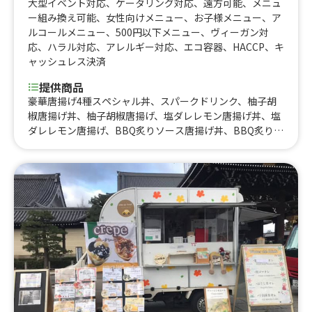
大型イベント対応
、
ケータリング対応
、
遠方可能
、
メニュ
ー組み換え可能
、
女性向けメニュー
、
お子様メニュー
、
ア
ルコールメニュー
、
500円以下メニュー
、
ヴィーガン対
応
、
ハラル対応
、
アレルギー対応
、
エコ容器
、
HACCP
、
キ
ャッシュレス決済
提供商品
豪華唐揚げ4種スペシャル丼、スパークドリンク、柚子胡
椒唐揚げ丼、柚子胡椒唐揚げ、塩ダレレモン唐揚げ丼、塩
ダレレモン唐揚げ、BBQ炙りソース唐揚げ丼、BBQ炙りソ
ース唐揚げ、BBQ炙りソース唐揚げ、ヤンニョムチキン
丼、さつまいもチップス(個包装)、ポテからセット、ヤン
ニョムチキン、フリフリチキン、ハワイアン唐揚げ、フリ
フリポテト、ビール、フリフリチキン丼、からマヨ丼、ウ
イスキーハイボール、コロナビール、さつまいもチップ
ス、カキ氷、干し芋、石焼き芋