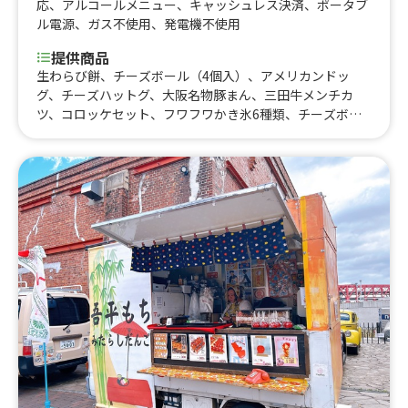
応
、
アルコールメニュー
、
キャッシュレス決済
、
ポータブ
ル電源
、
ガス不使用
、
発電機不使用
提供商品
生わらび餅、チーズボール（4個入）、アメリカンドッ
グ、チーズハットグ、大阪名物豚まん、三田牛メンチカ
ツ、コロッケセット、フワフワかき氷6種類、チーズボー
ル（5個入）、フリフリポテト、三田牛メンチカツ、コロ
ッケ弁当、たい焼き、牛タン串、チュロス、生ビール、角
ハイボール、酎ハイ、ノーアルコール、三田牛メンチカ
ツ、コロッケセット、その他サイドメニュー、牛丼、ふわ
ふわ果実かき氷、ハワイアンバーガー、かき氷（ふわふわ
氷）、生ビール、ハイボール、酎ハイ、ソフトドリンク、
かき氷、三田牛（メンチカツ、コロッケ）チーズハット
グ、チーズボール、フランクフルト、フライドポテト、ダ
ージーパイ、かき氷、かしみん焼き（泉州岸和田名物）ダ
ージーパイ、フランクフルト、ソフトドリンク、ダージー
パイ、かき氷、チーズボール、チーズドック、ダージーパ
イ、三田牛メンチカツ、三田牛コロッケ、フランクフル
ト、チーズハットグ、チーズボール、ポテトチーズハット
グ、チーズハットグ、チーズボール、三田牛メンチカツ、
三田牛コロッケ、フランクフルト、牛串（牛タン、牛ハラ