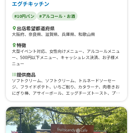
エグチキッチン
#10円パン
#アルコール・お酒
出店希望都道府県
大阪府
、
奈良県
、
滋賀県
、
兵庫県
、
和歌山県
特徴
大型イベント対応
、
女性向けメニュー
、
アルコールメニュ
ー
、
500円以下メニュー
、
キャッシュレス決済
、
お子様メ
ニュー
提供商品
ソフトクリーム、ソフトクリーム、トルネードソーセー
ジ、フライドポテト、いちご削り、カタラーナ、肉巻きお
にぎり棒、アサイーボール、エッグチーズトースト、プル
コギエッグトースト、ロングポテト、ジューシー唐揚げ、
大盛り焼きそば、オムそばたこ焼き、旨辛豚カルビ丼、唐
揚げ丼、10円パン、肉吸い、コーンスープ、たません、塩
だれきゅうり、冷やしネギ塩豚そうめん、ドッカンみか
ん、鶏皮餃子、焼き鳥3本、たこ焼き5つ、チュロス、ミニ
チョコクレープ、ハイボール、チューハイ、ビール、レイ