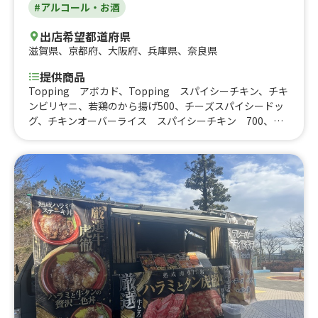
#アルコール・お酒
出店希望都道府県
滋賀県
、
京都府
、
大阪府
、
兵庫県
、
奈良県
提供商品
Topping アボカド、Topping スパイシーチキン、チキ
ンビリヤニ、若鶏のから揚げ500、チーズスパイシードッ
グ、チキンオーバーライス スパイシーチキン 700、米
粉チュロス、チキンオーバーライス 照り焼き 大学、チ
キンオーバーライス 照り焼き 小 大学、鶏そぼろごは
ん 大学、鶏そぼろごはん、チキンオーバーライス 照り
焼き 小、ティラミスラテ、リッチココア、スパイシード
ッグ600、若鶏のから揚げ、ピーチフラッペ500、チーズ
ドッグ500、マンゴーフラッペ500、ホットドッグ3種、ピ
ーチフラッペ、ブルーベリーヨーグルト、マンゴーフラッ
ペ、チキンオーバーライス スパイシーチキン ライス大
盛り、チキンオーバーライス スパイシーチキン 大学、
チキンオーバーライス スパイシーチキン、チキンオーバ
ーライス 照り焼き、ホワイトモカ、イチゴのカフェモ
カ、タピオカ抹茶、タピオカティー、タピオカショコラ、
タピオカいちご、いちごのカフェラテ、アールグレイとオ