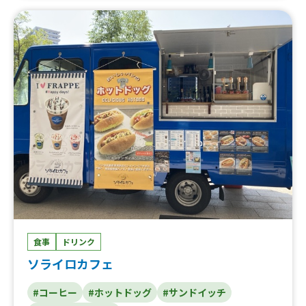
付きソーセージ、ガーリックソーセージ、アメリカンソー
上海焼きそば、出汁うどん、牛すじカレー、クレープ各
セージ、オーガニックスムージー、おにぎり 特別価格
種、りんご飴、果実のしずく飴、生ビール、ミルク練乳か
350円（ごま昆布、ツナマヨ、高菜、鮭）、おにぎり 特
き氷、唐揚げ、ロングポテト、厚焼きたまごサンド、厚焼
別価格 300円（銀シャリ）、生いちごカスタードパイ、
きチーズたまごサンド、厚焼き明太たまごサンド、すき焼
粕汁、おにぎり２つセット、生いちごクリームクレープ、
きたまごサンド
チョコバナナクレープ、お試し銀シャリ、ぜんざい、おで
ん 5種盛り、抹茶ラテ、ホットレモン、ホットコーヒ
ー、甘酒、コーンスープ、果汁100% パインジュース、果
汁100% ぶどうジュース、果汁100% オレンジジュース、
果汁100% りんごジュース、レモネード、レモネードスカ
ッシュ、ホットコーヒー、ホットレモン、ホットココア、
抹茶ミルク、いちごミルク、ミックスジュース、ティーソ
ーダ、アイスティー、ロイヤルミルクティー、アイスコー
ヒー、カフェオレ、おにぎり 500円、おにぎり 400
円、塩おにぎり 350円、ノンアルコールカクテル、果肉
たっぷりかき氷、豚汁、おにぎりと豚汁セット、おにぎ
り 450円、おにぎりセット（具と具）、冷やしわらびも
食事
ドリンク
ち、かき氷、おにぎりセット（塩と具）、煮魚弁当
ソライロカフェ
#コーヒー
#ホットドッグ
#サンドイッチ