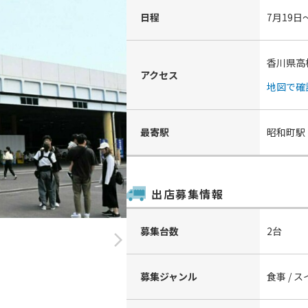
日程
7月19日
香川県高
アクセス
地図で確
最寄駅
昭和町駅
出店募集情報
募集台数
2台
arrow_forward_ios
募集ジャンル
食事 / 