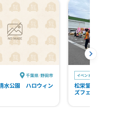
千葉県
野田市
岐阜
イベント
清水公園 ハロウィン
松栄堂楽器県庁前店 秋
ズフェスタ