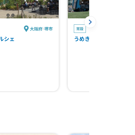
大阪府
堺市
大阪
常設
マルシェ
うめきた外庭スクエア