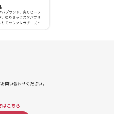
品
ケバブサンド、炙りビーフ
ド、炙りミックスケバブサ
〜りモッツァレラチーズ 炙
バブサンド、のび〜るトル
フライドポテト
にお問い合わせください。
方はこちら