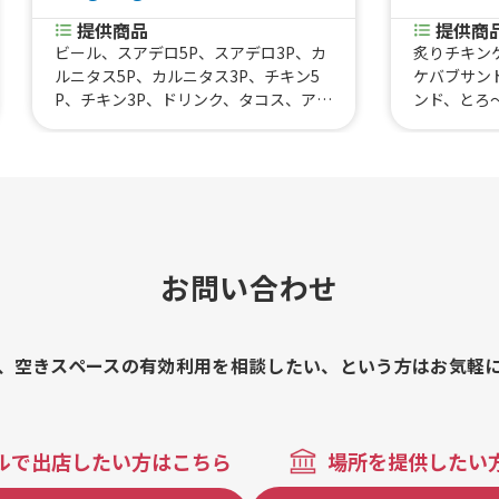
提供商品
提供商
ビール、スアデロ5P、スアデロ3P、カ
炙りチキン
ルニタス5P、カルニタス3P、チキン5
ケバブサン
P、チキン3P、ドリンク、タコス、アサ
ンド、とろ
イーボウル、フルーツあめ、ホットド
りビーフケ
ッグ、りんごあめ
コアイス、
お問い合わせ
、空きスペースの有効利用を相談したい、という方はお気軽
ルで出店したい方はこちら
場所を提供したい