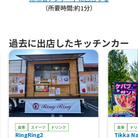
（所要時間:約1分）
過去に出店したキッチンカー
食事
スイーツ
ドリンク
食事
ドリ
RingRing2
Tikka N