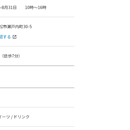
～8月31日 10時～16時
松市瀬戸内町30-5
認する
open_in_new
（徒歩7分）
スイーツ / ドリンク