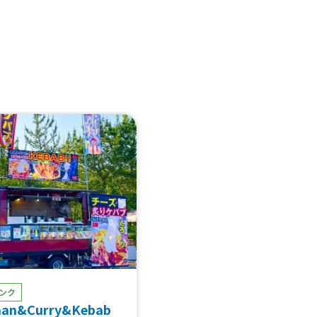
ンク
aan&Curry&Kebab