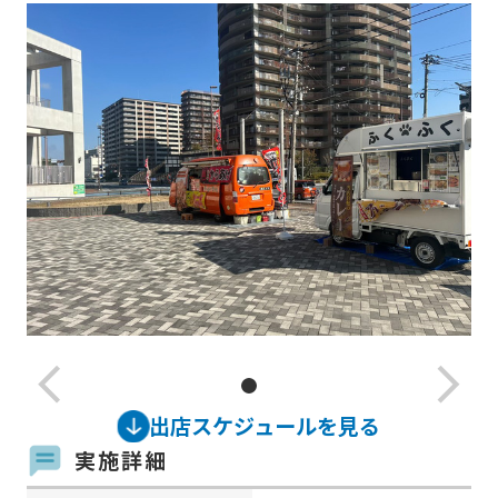
arrow_back_ios_new
arrow_forward_ios
出店スケジュールを見る
実施詳細