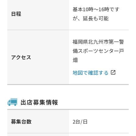
基本10時～16時です
日程
が、延長も可能
福岡県北九州市第一警
備スポーツセンター戸
アクセス
畑
地図で確認する
open_in_new
出店募集情報
募集台数
2台/日