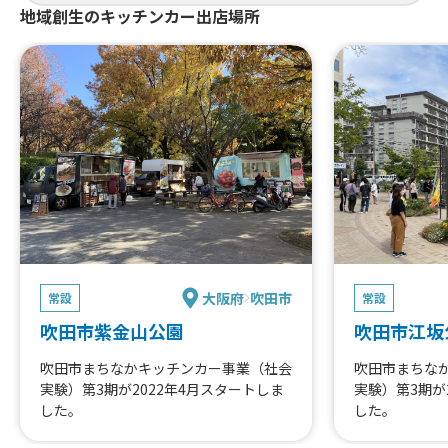
地域創生のキッチンカー出店場所
大阪府
吹田市
常設
常設
吹田市紫金山公園
吹田市江坂
吹田市まちなかキッチンカー事業（社会
吹田市まちな
実験）第3期が2022年4月スタートしま
実験）第3期が
した。
した。