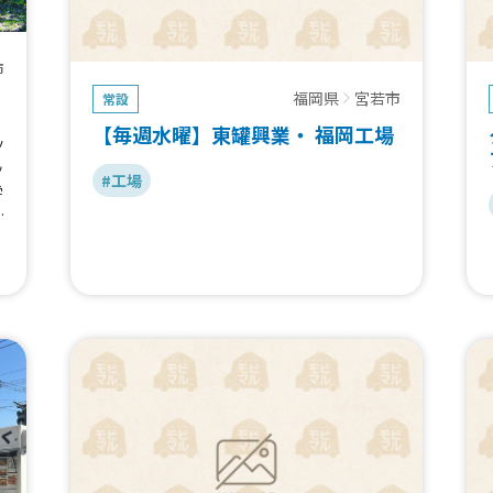
市
福岡県
宮若市
常設
【毎週水曜】東罐興業・ 福岡工場
ツ
ッ
#工場
学
い