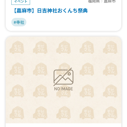
福岡県
嘉麻市
イベント
【嘉麻市】日吉神社おくんち祭典
#寺社