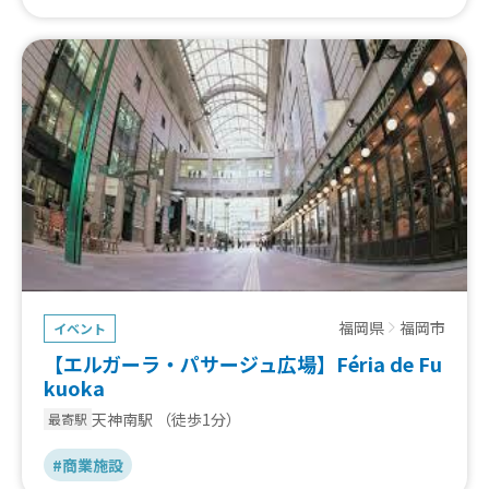
福岡県
福岡市
イベント
【エルガーラ・パサージュ広場】Féria de Fu
kuoka
天神南駅
（徒歩1分）
最寄駅
#商業施設