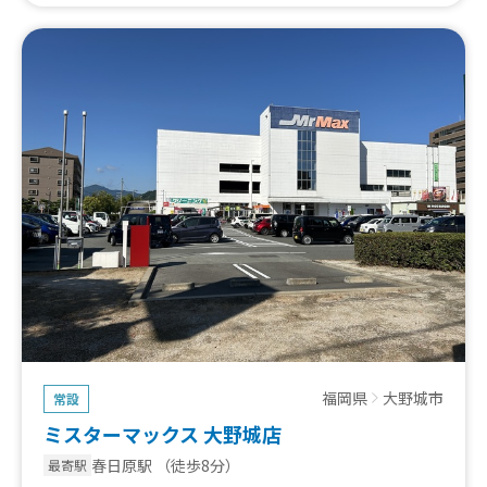
福岡県
大野城市
常設
ミスターマックス 大野城店
春日原駅
（徒歩8分）
最寄駅