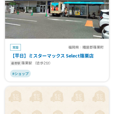
福岡県
糟屋郡篠栗町
常設
【平日】ミスターマックス Select篠栗店
篠栗駅
（徒歩2分）
最寄駅
#ショップ