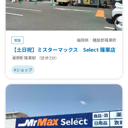
福岡県
糟屋郡篠栗町
常設
【土日祝】ミスターマックス Select 篠栗店
篠栗駅
（徒歩2分）
最寄駅
#ショップ