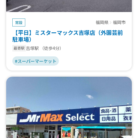
福岡県
福岡市
常設
【平日】ミスターマックス吉塚店（外園芸前
駐車場）
吉塚駅
（徒歩4分）
最寄駅
#スーパーマーケット