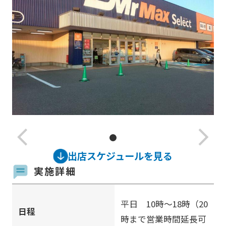
arrow_back_ios_new
arrow_forward_ios
出店スケジュールを見る
実施詳細
平日 10時〜18時（20
日程
時まで営業時間延長可