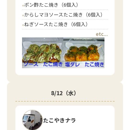
ポン酢たこ焼き（6個入）
circle
からしマヨソースたこ焼き（6個入）
circle
ねぎソースたこ焼き（6個入）
circle
etc...
8/12
（水）
たこやきナラ