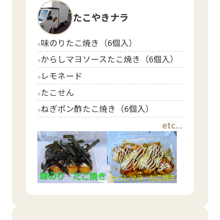
たこやきナラ
味のりたこ焼き（6個入）
circle
からしマヨソースたこ焼き（6個入）
circle
レモネード
circle
たこせん
circle
ねぎポン酢たこ焼き（6個入）
circle
etc...