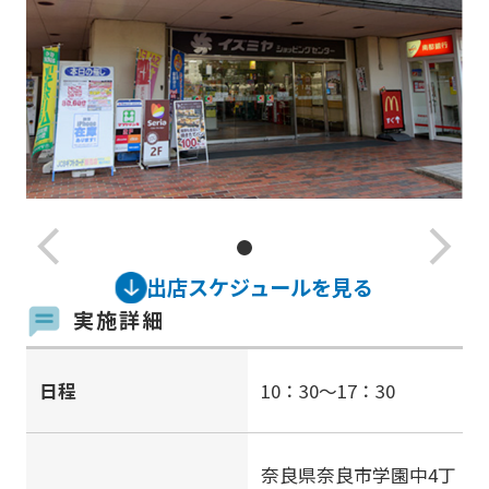
arrow_back_ios_new
arrow_forward_ios
出店スケジュールを見る
実施詳細
日程
10：30～17：30
奈良県奈良市学園中4丁