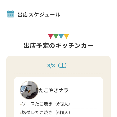
出店スケジュール
出店予定のキッチンカー
8/8
（土）
たこやきナラ
ソースたこ焼き（6個入）
circle
塩ダレたこ焼き（6個入）
circle