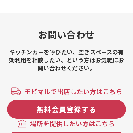
油 6個、たこ焼き 特製だし醤油 12
（チョコカス
個、たこ焼き 特製だし醤油 8個、た
生ドーナツ（
こ焼き 特製だし醤油 6個、たこ焼
もちマラサダ
き 特製ソース 12個、たこ焼き 特
ジュクリーム
製ソース ８個、たこ焼き 特製ソー
ロス （プレ
お問い合わせ
ス 6個
ョコ）、日の
かき氷（生イ
和氷室使用 
キッチンカーを呼びたい、空きスペースの有
キ）、日の出
効利用を相談したい、という方はお気軽にお
き氷（西尾の
問い合わせください。
和氷室使用 
日の出製氷 
（生桃）、日
用 かき氷（
モビマルで出店したい方はこちら
げ（骨なし）
げ、宇佐唐揚げ
本、宇佐唐揚
無料会員登録する
佐唐揚げ（皮
肝）、大分名
場所を提供したい方はこちら
牛ホルモン 
トッピング 