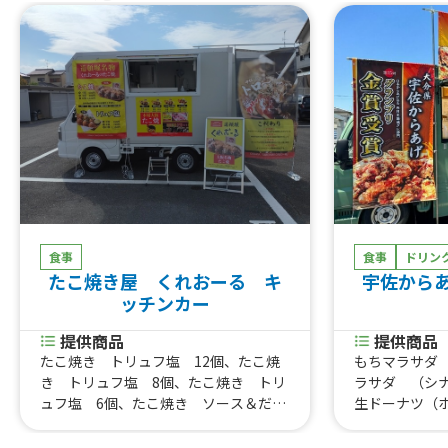
食事
食事
ドリン
たこ焼き屋 くれおーる キ
宇佐から
ッチンカー
提供商品
提供商品
たこ焼き トリュフ塩 12個、たこ焼
もちマラサダ
き トリュフ塩 8個、たこ焼き トリ
ラサダ （シ
ュフ塩 6個、たこ焼き ソース＆だし
生ドーナツ（
醤油 12個、たこ焼き ソース＆だし
もちマラサダ
醤油 8個、たこ焼き ソース＆だし醤
クリーム）、