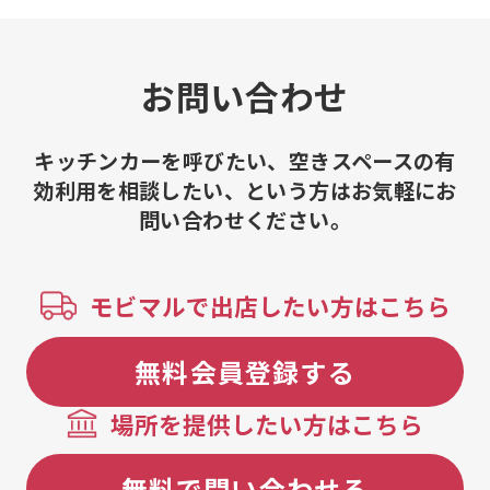
ココ、チュロス、キウイ&ナタデココ、
かき氷、削りいちご、フルーツソース
グレープフルーツナタデココ、フルー
ツソース台湾レモン、フルーツソース
お問い合わせ
パイナップルパッションナタデココ、
フルーツソースストロベリー&ナタデコ
コ、リフレッシュアクア、グレナデン
キッチンカーを呼びたい、空きスペースの有
ジンジャー、韓国かき氷ピンス、禁断
効利用を相談したい、という方はお気軽にお
の竜田揚げ
問い合わせください。
モビマルで出店したい方はこちら
無料会員登録する
場所を提供したい方はこちら
無料で問い合わせる