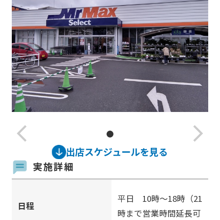
arrow_back_ios_new
arrow_forward_ios
出店スケジュールを見る
実施詳細
平日 10時〜18時（21
日程
時まで営業時間延長可