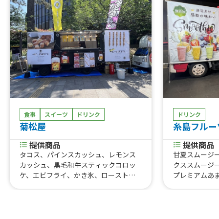
食事
スイーツ
ドリンク
ドリンク
菊松屋
糸島フルー
提供商品
提供商品
タコス、パインスカッシュ、レモンス
甘夏スムージ
カッシュ、黒毛和牛スティックコロッ
クススムージ
ケ、エビフライ、かき氷、ローストビ
プレミアムあ
ーフ丼(大盛り)、ローストビーフ丼、ロ
ー、ブルーベ
ーストビーフ(単品)、いちご削り、チキ
ムージー、糸
ン南蛮丼、チキン南蛮(単品)、ベビーカ
糸島あまおう
ステラ
デコ&マンゴ