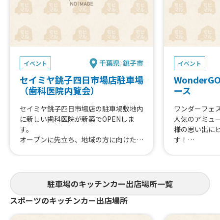
千葉県
銚子市
イベント
イベント
セイミヤ銚子四日市場店駐車場
Wonder
（歯科医院内覧会）
ース
セイミヤ銚子四日市場店の駐車場敷地内
ワンダーフェ
に新しい歯科医院が新築でOPENしま
人気のアミュ
す。
様の思い出に
オープンに先立ち、地域の方に向けた内
す！
覧会を実施いたします。
更にはおいし
スタッフによる院内案内や子供向けイベ
ントの実施、バルーンアーティストなど
が来る予定です♪
駐車場のキッチンカー出店場所一覧
スポーツのキッチンカー出店場所