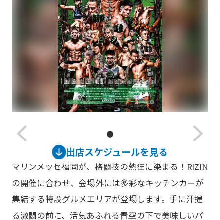
arrow_back_ios_new
arrow_forward_ios
出店スケジュールを見る
マリンメッセ福岡が、格闘技の熱狂に染まる！RIZIN
の開催に合わせ、会場外には多彩なキッチンカーが
集結する特設グルメエリアが登場します。手に汗握
る激闘の前に、活気あふれる青空の下で美味しいパ