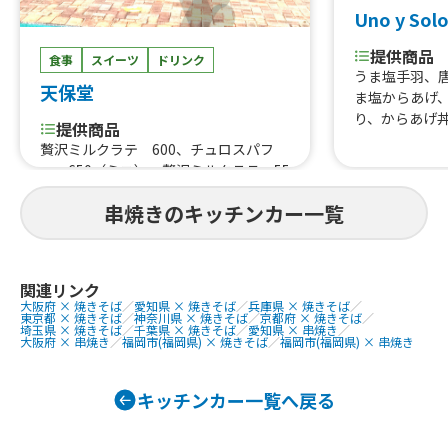
ンナーコーヒー、ホットカフェ・オ・
Uno y Sol
レ、ホットティー、ホットチョコ、コ
提供商品
ロナビール
食事
スイーツ
ドリンク
うま塩手羽、
天保堂
ま塩からあげ、
り、からあげ
提供商品
丼、油淋鶏丼
贅沢ミルクラテ 600、チュロスパフ
プサンド(から
ェ 650（ミニ）、贅沢ミルクラテ 55
切り牛タン串
0、贅沢ミルクラテ 500、ドリンク
カメンチ、シ
串焼きのキッチンカー一覧
（フルーツティー）500、チュロス 50
まいもスティ
0、チュロス 450、チュロスパフェ 90
せ、クリームシ
0、チュロスパフェ 850、かき氷、たま
き氷、フライ
り唐揚げ、ふりふりポテト、チーズハ
ルコール各種(
関連リンク
ットグ、ネギ塩豚カルビ丼、牛すき鍋
緑茶ハイ、ク
大阪府 × 焼きそば
／
愛知県 × 焼きそば
／
兵庫県 × 焼きそば
／
丼 900、牛タン元丼 1200、牛たん
東京都 × 焼きそば
／
神奈川県 × 焼きそば
／
京都府 × 焼きそば
／
ラ、メロンソー
埼玉県 × 焼きそば
／
千葉県 × 焼きそば
／
愛知県 × 串焼き
／
丼 1000（相盛り）、牛たん串
大阪府 × 串焼き
／
福岡市(福岡県) × 焼きそば
／
福岡市(福岡県) × 串焼き
キッチンカー一覧へ戻る