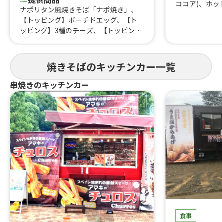
ココア)、ホッ
ナポリタン風焼きそば「ナポ焼き」、
茶)、日替りお
【トッピング】ポーチドエッグ、【ト
惣菜(1カップ
ッピング】3種のチーズ、【トッピン
鮭)、日替り弁
グ】フランク、【トッピング】気まぐ
揚げ、ビール
れ肉乗せ、【季節限定トッピング】お
ばバーガー(2
やじの野菜まし、ナポリタン風焼きそ
焼きそばのキッチンカー一覧
とろふわオムラ
ば「ミニナポ焼き」、ナポリタン風焼
の唐揚げ&コ
きそば「ナポ焼き」900、炙り豚バラ
串焼きのキッチンカー
揚げ&ミニミ
飯、ドーナッツ、デコレーションドー
唐揚げ&ポテ
ナッツ、アメリカンドッグ、串フラン
げ、中途半端
ク、ポテトフライ、シャカシャカポテ
玉とんぺい焼
ト、チーズナポ焼きドッグ、ナポ焼き
ば、特製ソー
ドッグ、ジャンボ牛串焼き、ジャンボ牛
串ステーキ700、湘南しらなみ熟成豚の
串焼き、肉巻き串おにぎり、厚切り豚タ
ン串焼き、かき氷、星降るかき氷、マ
ンゴーミサイル、メロンソーダ、メロ
ンクリームソーダ、アルコールフリー
ビール、レモンスカッシュ、ノンアル
モヒート、アイスコーヒー、アイスカ
食事
フェ・オ・レ、ホットコーヒー、ウィ