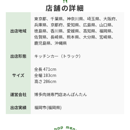
店舗の詳細
東京都
、
千葉県
、
神奈川県
、
埼玉県
、
大阪府
、
兵庫県
、
京都府
、
愛知県
、
広島県
、
山口県
、
出店地域
徳島県
、
香川県
、
愛媛県
、
高知県
、
福岡県
、
佐賀県
、
長崎県
、
熊本県
、
大分県
、
宮崎県
、
鹿児島県
、
沖縄県
出店形態
キッチンカー（トラック）
全長 471cm
サイズ
全幅 183cm
高さ 286cm
運営会社
博多肉焼専門店あんぽんたん
出店実績
福岡市(福岡県)