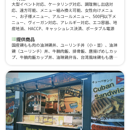
大型イベント対応
、
ケータリング対応
、
調理無し出店対
応
、
遠方可能
、
メニュー組み換え可能
、
女性向けメニュ
ー
、
お子様メニュー
、
アルコールメニュー
、
500円以下メ
ニュー
、
ヴィーガン対応
、
アレルギー対応
、
エコ容器
、
地
産地消
、
HACCP
、
キャッシュレス決済
、
ポータブル電源
提供商品
国産鶏もも肉の油淋鶏丼、ユーリンチ丼（小・並）、油淋
鶏（ユーリンチ）丼、牛腩肉飯、排骨飯、唐揚げめしカッ
プ、牛腩肉飯カップ丼、油琳鷄弁当、台湾風味鶏もも唐揚
げ弁当、六花コンボ（台湾風味唐揚げと牛腩肉の丼）、台
湾風味 鶏モモ肉唐揚げ、唐揚げ&ポテト、フライドポテ
ト、よだれ鶏、ピリ辛きゅうりとチャーシュー、ピリ辛き
ゅうりと特製白菜キムチ、黒胡麻団子、豆花、マンゴー果
肉・フルーツのせのせ、アンニントーフ、山田牧場の信楽
ミルク３種、つぼ市製茶本舗、抹茶ラテ、生搾りレモネー
ド、果肉入りマンゴージュース、アサヒスーパードライ
（生）、油淋鶏、エッグタルト、タピオカ入りココナッツ
ジュース、ナタデココ入りライチジュース、アサヒスーパ
ードライ（生ビール）、台湾ビール、台湾フルーツビー
ル、牛腩肉飯と中華スープのセット、油淋鶏弁当と中華ス