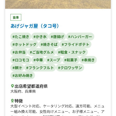
食事
あげジャガ屋（タコ号）
#たこ焼き
#かき氷
#唐揚げ
#ハンバーガー
#ホットドッグ
#焼きそば
#フライドポテト
#お弁当
#ご当地グルメ
#軽食・スナック
#ロコモコ
#中華
#スープ
#和菓子
#串焼き
#豚汁
#フランクフルト
#クロワッサン
#お好み焼き
出店希望都道府県
大阪府
、
兵庫県
特徴
大型イベント対応
、
ケータリング対応
、
遠方可能
、
メニュ
ー組み換え可能
、
女性向けメニュー
、
お子様メニュー
、
ア