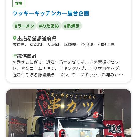
食事
ウッキーキッチンカー屋台企画
#ラーメン
#わたあめ
#串焼き
出店希望都道府県
滋賀県
、
京都府
、
大阪府
、
兵庫県
、
奈良県
、
和歌山県
提供商品
肉巻きおにぎり、近江牛旨辛まぜそば、ポテ唐揚げセッ
ト、ヤンニョムチキン、チキンケバブ、テリマヨケバブ、
近江牛そぼろ豚骨焼ラーメン、チーズドック、冷凍みかん
ソーダ、スィートチリ、甘だれ唐揚げ、牛タン串、チョコ
マシュマロ、りんご飴、焼きそば、はしまき、豚串、牛
串、ひかるわたがし、レインボーわたがし、わたがし