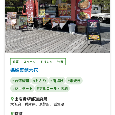
食事
スイーツ
ドリンク
物販
媽媽菜館六花
#台湾料理
#丼ぶり
#唐揚げ
#串焼き
#ジェラート
#アルコール・お酒
出店希望都道府県
大阪府
、
兵庫県
、
京都府
、
滋賀県
特徴