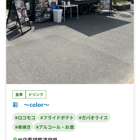
食事
ドリンク
彩 ～color～
#ロコモコ
#フライドポテト
#ガパオライス
#串焼き
#アルコール・お酒
出店希望都道府県