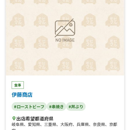
肉巻きおにぎり、もっちりポテト、パンケーキサンド
食事
伊藤商店
#ローストビーフ
#串焼き
#丼ぶり
出店希望都道府県
岐阜県
、
愛知県
、
三重県
、
大阪府
、
兵庫県
、
奈良県
、
京都