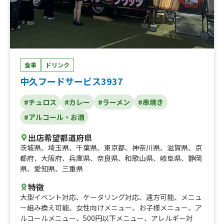
食事
ドリンク
中久フードサービス3937
#チュロス
#カレー
#ラーメン
#串焼き
#アルコール・お酒
出店希望都道府県
茨城県
、
埼玉県
、
千葉県
、
東京都
、
神奈川県
、
滋賀県
、
京
都府
、
大阪府
、
兵庫県
、
奈良県
、
和歌山県
、
岐阜県
、
静岡
県
、
愛知県
、
三重県
特徴
大型イベント対応
、
ケータリング対応
、
遠方可能
、
メニュ
ー組み換え可能
、
女性向けメニュー
、
お子様メニュー
、
ア
ルコールメニュー
、
500円以下メニュー
、
アレルギー対