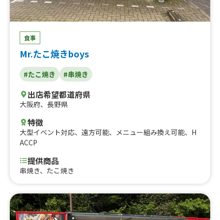
カツ】アスパラ、【串カツ】れんこん、【串カツ】海老、
【串カツ】豚ヒレ、【串カツ】牛ホルモン、【串カツ】牛
ステーキ
食事
Mr.たこ焼きboys
#たこ焼き
#串焼き
出店希望都道府県
大阪府
、
長野県
特徴
大型イベント対応
、
遠方可能
、
メニュー組み換え可能
、
H
ACCP
提供商品
串焼き、たこ焼き