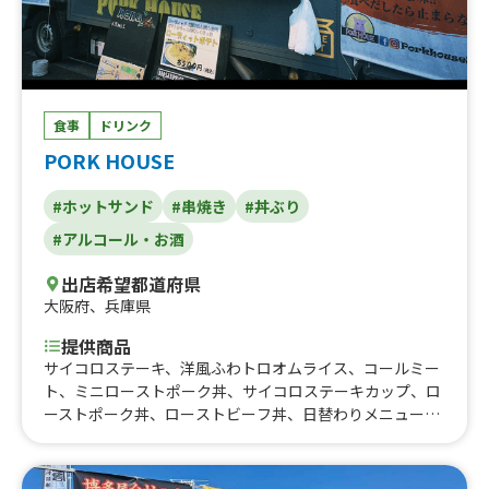
ープのセット、パーコー飯（台湾とんかつ）と中華スープ
のセット、でかでか！モチモチ水餃子（3個）、酸辣湯
（サンラータン）、紫菜鶏蛋湯（海苔と玉子のスープ）
食事
ドリンク
PORK HOUSE
#ホットサンド
#串焼き
#丼ぶり
#アルコール・お酒
出店希望都道府県
大阪府
、
兵庫県
提供商品
サイコロステーキ、洋風ふわトロオムライス、コールミー
ト、ミニローストポーク丼、サイコロステーキカップ、ロ
ーストポーク丼、ローストビーフ丼、日替わりメニュー、
サイコロステーキ丼、ヤンニョムチキン、ご飯、ジュー
ス、オリジナルスパイスチキンステーキ、サイコロステー
キ、希少部位ざぶとんステーキ、ポップコーン、アルコー