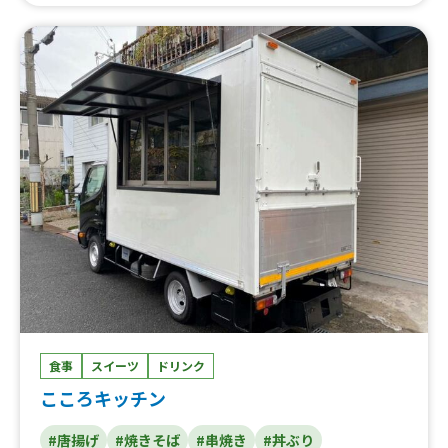
ー)、鴨フランク、ジャンボ肉巻きおにぎり、五平餅、マカ
オ風エッグタルト、創作浜焼き串(ホタテバター、イカ熟
成醤油)、チョコバナナ、黒豚焼きそば、焼き鳥丼、あいも
り丼、深川飯、ミンチー、カキ氷、鴨串、豚串、豚骨まぜ
そば、明太高菜しらす丼、牛タン焼きそば、唐揚げ、チュ
ロス、たこ焼き、豚汁、肉寿司、牛串、牛タン丼、十勝豚
丼、鴨ロース丼
食事
スイーツ
ドリンク
こころキッチン
#唐揚げ
#焼きそば
#串焼き
#丼ぶり