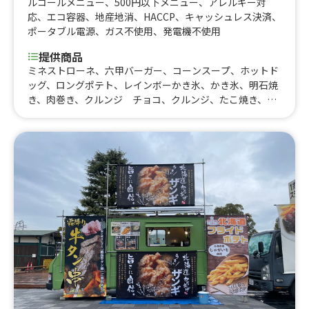
ルコールメニュー
、
500円以下メニュー
、
アレルギー対
応
、
エコ容器
、
地産地消
、
HACCP
、
キャッシュレス決済
、
ポータブル電源
、
ガス不使用
、
発電機不使用
提供商品
ミネストローネ、六甲バーガー、コーンスープ、ホットド
ッグ、ロングポテト、レインボーかき氷、かき氷、明石焼
き、肉巻き、クルンジ チョコ、クルンジ、たこ焼き、焼
きそば、豚汁、おしるこ、チャーハン&唐揚げセット、か
つめし、ロコモコ、レモンサワー キリン氷結、ジンジャ
ーエール、コーラ、ウーロン茶、オレンジジュース、ジム
ビームハイボール、アサヒマルエフ、ポテからセット、え
だまめ、フランクフルト、アメリカンドッグ、メガポテか
ら、メガポテト、ポテト屋さんの唐揚げMINI、ポテト屋さ
んの唐揚げ、ポテト屋さんが作るからあげ弁当、ポテト屋
さんがつくるミックスフライ弁当、ポテト屋さんが作る手
作りアジフライお弁当、ポテト屋さんがつくる手作りシャ
ケ弁当、そらとぶ幸せの怒りんぼうアラビアータ、そらと
ぶ幸せのイタリアンミートソース、そらとぶ幸せのインド
からの贈り物キーマカレー、そらとぶ幸せのねぎたっぷり
お好み焼きソース、そらとぶ幸せのウェッジカットポテト
フライ、そらとぶ幸せのストレートカットポテトフライ