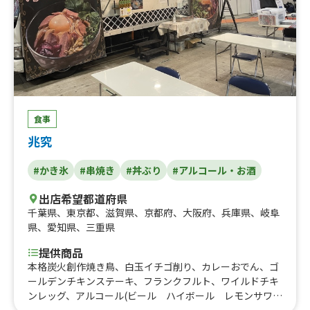
食事
兆究
#かき氷
#串焼き
#丼ぶり
#アルコール・お酒
出店希望都道府県
千葉県
、
東京都
、
滋賀県
、
京都府
、
大阪府
、
兵庫県
、
岐阜
県
、
愛知県
、
三重県
提供商品
本格炭火創作焼き鳥、白玉イチゴ削り、カレーおでん、ゴ
ールデンチキンステーキ、フランクフルト、ワイルドチキ
ンレッグ、アルコール(ビール ハイボール レモンサワ