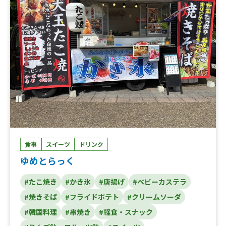
食事
スイーツ
ドリンク
ゆめとらっく
#たこ焼き
#かき氷
#唐揚げ
#ベビーカステラ
#焼きそば
#フライドポテト
#クリームソーダ
#韓国料理
#串焼き
#軽食・スナック