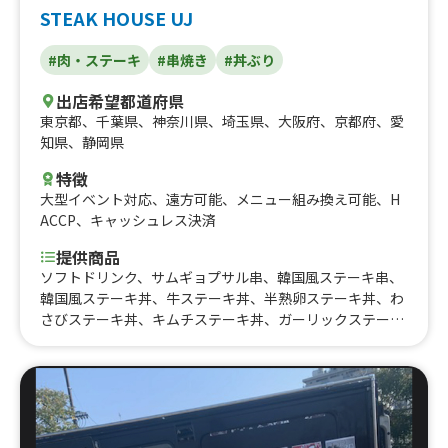
STEAK HOUSE UJ
#肉・ステーキ
#串焼き
#丼ぶり
出店希望都道府県
東京都
、
千葉県
、
神奈川県
、
埼玉県
、
大阪府
、
京都府
、
愛
知県
、
静岡県
特徴
大型イベント対応
、
遠方可能
、
メニュー組み換え可能
、
H
ACCP
、
キャッシュレス決済
提供商品
ソフトドリンク、サムギョプサル串、韓国風ステーキ串、
韓国風ステーキ丼、牛ステーキ丼、半熟卵ステーキ丼、わ
さびステーキ丼、キムチステーキ丼、ガーリックステーキ
丼、わさびステーキ串、牛ステーキ串、ガーリックステー
キ串、富士山かき氷ご当地シロップ、富士山かき氷極蜜シ
ロップ、富士山かき氷南国シロップ、ハイボール、富士山
かき氷スタンダードシロップ、グレープフルーツサワー、
レモンサワー