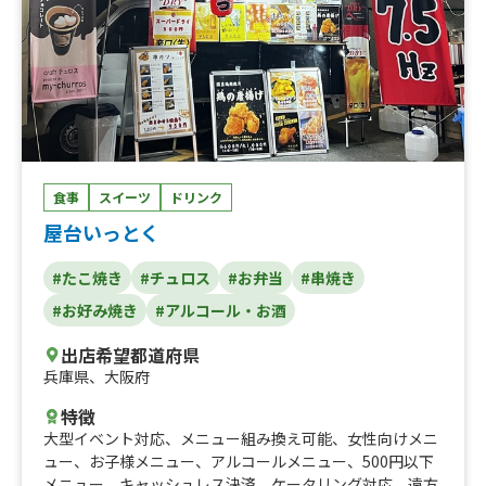
食事
スイーツ
ドリンク
屋台いっとく
#たこ焼き
#チュロス
#お弁当
#串焼き
#お好み焼き
#アルコール・お酒
出店希望都道府県
兵庫県
、
大阪府
特徴
大型イベント対応
、
メニュー組み換え可能
、
女性向けメニ
ュー
、
お子様メニュー
、
アルコールメニュー
、
500円以下
メニュー
、
キャッシュレス決済
、
ケータリング対応
、
遠方