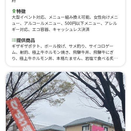
府
特徴
大型イベント対応
、
メニュー組み換え可能
、
女性向けメニ
ュー
、
アルコールメニュー
、
500円以下メニュー
、
アレル
ギー対応
、
エコ容器
、
キャッシュレス決済
提供商品
ギザギザポテト、ボール投げ、サメ釣り、サイコロゲー
ム、射的、極上牛ホルモン焼き、飛騨牛丼、飛騨牛にぎ
り、極上牛ホルモン丼、本格たません、岩塩で食べる炙り
ローストビーフ丼、究極秘伝タレからあげ丼、シュワポッ
プ、極上牛ハラミ串、スーパーロングチュロス、いちご削
り、かき氷、ローストビーフ寿司、霜降り牛タン串、飛騨
牛コロッケ、究極秘伝タレからあげ