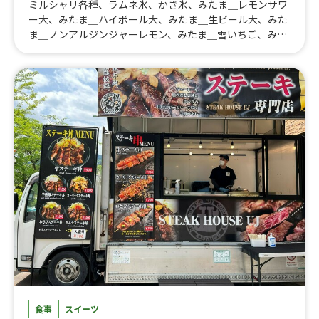
ミルシャリ各種、ラムネ氷、かき氷、みたま＿レモンサワ
ー大、みたま＿ハイボール大、みたま＿生ビール大、みた
ま＿ノンアルジンジャーレモン、みたま＿雪いちご、みた
ま＿ぐるぐるソーセージ、みたま＿ちょい辛フランク、み
たま＿オリーブフランク、みたま＿バジルフランク、みた
ま＿ベルジャンフリッツ、豚角煮丼、冷やし鶏白湯ラーメ
ン、帯広豚丼、北海道ザンギ、北海道ポテト、北海道ザン
ギのタルタルチキン南蛮丼、ベルジャンフリッツ、ワイル
ドフランク(バジル・スパイシー・BBQ・オリーブ)、ロン
グチュロス、雪いちご、太閤唐揚げ、霜降り牛タン串、牛
ハラミ串、鹿児島黒豚焼きそば、いか焼き、金鯱カレー、
金鯱キーマカレー、極みレアチャーシュー丼、炙りチャー
シュー丼、ルーロー飯、油淋鶏、元祖釜玉ラーメン、アサ
ヒマルエフ生ビール、ベルギービール、ベルギービール
食事
スイーツ