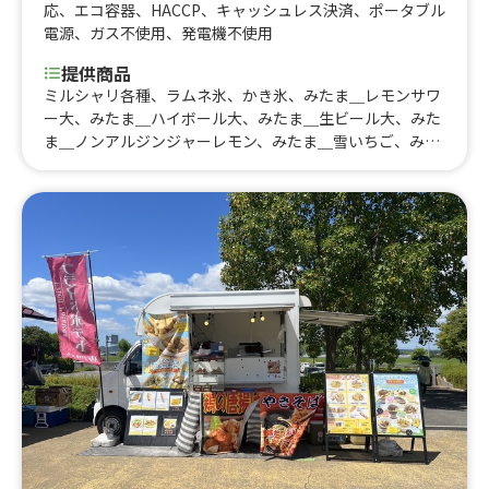
応
、
エコ容器
、
HACCP
、
キャッシュレス決済
、
ポータブル
電源
、
ガス不使用
、
発電機不使用
提供商品
ミルシャリ各種、ラムネ氷、かき氷、みたま＿レモンサワ
ー大、みたま＿ハイボール大、みたま＿生ビール大、みた
ま＿ノンアルジンジャーレモン、みたま＿雪いちご、みた
ま＿ぐるぐるソーセージ、みたま＿ちょい辛フランク、み
たま＿オリーブフランク、みたま＿バジルフランク、みた
ま＿ベルジャンフリッツ、豚角煮丼、冷やし鶏白湯ラーメ
ン、帯広豚丼、北海道ザンギ、北海道ポテト、北海道ザン
ギのタルタルチキン南蛮丼、ベルジャンフリッツ、ワイル
ドフランク(バジル・スパイシー・BBQ・オリーブ)、ロン
グチュロス、雪いちご、太閤唐揚げ、霜降り牛タン串、牛
ハラミ串、鹿児島黒豚焼きそば、いか焼き、金鯱カレー、
金鯱キーマカレー、極みレアチャーシュー丼、炙りチャー
シュー丼、ルーロー飯、油淋鶏、元祖釜玉ラーメン、アサ
ヒマルエフ生ビール、ベルギービール、ベルギービール