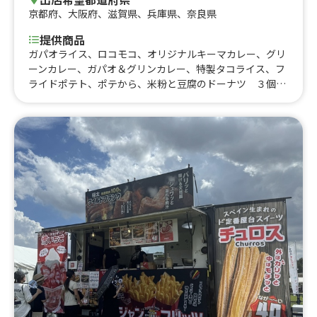
京都府
、
大阪府
、
滋賀県
、
兵庫県
、
奈良県
提供商品
ガパオライス、ロコモコ、オリジナルキーマカレー、グリ
ーンカレー、ガパオ＆グリンカレー、特製タコライス、フ
ライドポテト、ポテから、米粉と豆腐のドーナツ ３個セ
ット、米粉と豆腐のドーナツ、ソーセージ、マナオソー
ダ （ライムソーダ）、ラムネ、アルコール類、ソフトド
リンク、かき氷、カップドリンク、レモンソーダ