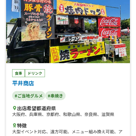
ル、ローストポーク丼、ローストビーフ丼、スラッシュア
イス、カクテル、サワー、冷え冷えパイン串、牛串、牛タ
ン、豚串、ソフトドリンクorアルコール、弁当、肉弁当３
種、ドリンク、2ndドリンク、モヒート、キューバリブ
レ、フリフリポテト、BBQサンド、照り焼きチキン丼、日
替わりランチBOX、コンポーサンド、チーズたっぷりロー
ディットポテト、照り焼きチキンサンド、BLTサンド、自
家製ミートソースのローディッドポテト、キューバサンド
食事
ドリンク
平井商店
#ご当地グルメ
#串焼き
出店希望都道府県
大阪府
、
兵庫県
、
京都府
、
和歌山県
、
奈良県
、
滋賀県
特徴
大型イベント対応
、
遠方可能
、
メニュー組み換え可能
、
ア