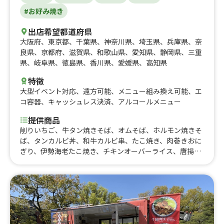
#お好み焼き
出店希望都道府県
大阪府
、
東京都
、
千葉県
、
神奈川県
、
埼玉県
、
兵庫県
、
奈
良県
、
京都府
、
滋賀県
、
和歌山県
、
愛知県
、
静岡県
、
三重
県
、
岐阜県
、
徳島県
、
香川県
、
愛媛県
、
高知県
特徴
大型イベント対応
、
遠方可能
、
メニュー組み換え可能
、
エ
コ容器
、
キャッシュレス決済
、
アルコールメニュー
提供商品
削りいちご、牛タン焼きそば、オムそば、ホルモン焼きそ
ば、タンカルビ丼、和牛カルビ串、たこ焼き、肉巻きおに
ぎり、伊勢海老たこ焼き、チキンオーバーライス、唐揚げ
丼、みかん販売、ほっこり焼き芋、国産牛ハラミ重、ハラ
ミ重、ふりふりポテト、ザンギ、サツマイモチップス、大
分中津唐揚げ、ロングポテト、北海道チーズボール、フラ
ンクフルト、焼き牡蠣 蒸し牡蠣、焼きそば、牛串、かき
氷、ソフトクリーム