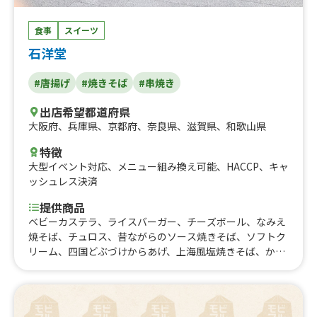
食事
スイーツ
石洋堂
#唐揚げ
#焼きそば
#串焼き
出店希望都道府県
大阪府
、
兵庫県
、
京都府
、
奈良県
、
滋賀県
、
和歌山県
特徴
大型イベント対応
、
メニュー組み換え可能
、
HACCP
、
キャ
ッシュレス決済
提供商品
ベビーカステラ、ライスバーガー、チーズボール、なみえ
焼そば、チュロス、昔ながらのソース焼きそば、ソフトク
リーム、四国どぶづけからあげ、上海風塩焼きそば、かき
氷、ふりふりポテト、デザートラテ、ホットココア、ホッ
トコーヒー（ブレンド・アメリカン・キリマンジャロ）、
ベーコンステーキ、ベーコンドック、イカ焼き、串焼き、
回転焼き、本わらび餅、クレープ、フレッシュジュース、