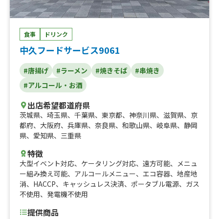
食事
ドリンク
中久フードサービス9061
#唐揚げ
#ラーメン
#焼きそば
#串焼き
#アルコール・お酒
出店希望都道府県
茨城県
、
埼玉県
、
千葉県
、
東京都
、
神奈川県
、
滋賀県
、
京
都府
、
大阪府
、
兵庫県
、
奈良県
、
和歌山県
、
岐阜県
、
静岡
県
、
愛知県
、
三重県
特徴
大型イベント対応
、
ケータリング対応
、
遠方可能
、
メニュ
ー組み換え可能
、
アルコールメニュー
、
エコ容器
、
地産地
消
、
HACCP
、
キャッシュレス決済
、
ポータブル電源
、
ガス
不使用
、
発電機不使用
提供商品