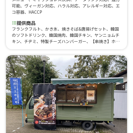
可能
、
ヴィーガン対応
、
ハラル対応
、
アレルギー対応
、
エ
コ容器
、
HACCP
提供商品
フランクフルト、かき氷、焼きそば&唐揚げセット、韓国
のソフトドリンク、韓国焼肉、韓国チキン、ヤンニョムチ
キン、チヂミ、特製チーズハンバーガー、【串焼き】ホタ
テ串、【串焼き】牛ホルモン串、【串焼き】牛タン串、
【串焼き】牛ステーキ串、お好み焼き(海鮮)、お好み焼き
(豚玉)、ホルモン焼きうどん、海鮮焼きうどん、焼きうど
ん、ホルモン焼きそば、海鮮焼きそば、屋台焼きそば、鶏
の唐揚げ弁当、揚げ餃子弁当、串カツ弁当、串カツ丼、唐
揚げ丼、【串カツ】5種盛り、コーンスープ、豚汁、味噌
汁、ロイヤルミルクティー、抹茶ラテ、ホットレモン、コ
コア、烏龍茶、ジンジャーエール、コーラ、いいちこ(焼
酎)、レモンサワー、ハイボール、生ビール、スムージ
ー、チュロス(シュガー)、チュロス(キャラメル)、チュロ
ス(チョコ)、揚げたこ焼き(5つ)、チキンナゲット(5つ)、フ
ライドポテト、フライドチキン、揚げ餃子(5つ)、小海老の
唐揚げ、鶏の唐揚げ(4つ)、【串カツ】ハム、【串カツ】う
ずら、【串カツ】しいたけ、【串カツ】じゃがいも、【串