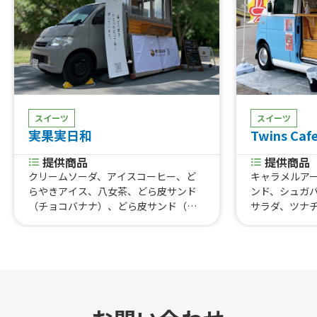
スイーツ
スイーツ
実果実日和
Twins Caf
提供商品
提供商品
クリームソーダ、アイスコーヒー、ど
キャラメルア
らやきアイス、八女茶、どら皮サンド
ンド、シュガ
（チョコバナナ）、どら皮サンド（キ
サラダ、ツナ
ウイ）、どら皮サンド（オレンジ）、
ナピザ、ハム
どらやき（つぶあん）
ーセージチー
抹茶クリーム
ム、マンゴー
クリーム、キ
コクリーム、
ム、きな粉あ