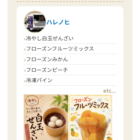
ハレノヒ
冷やし白玉ぜんざい
circle
フローズンフルーツミックス
circle
フローズンみかん
circle
フローズンピーチ
circle
冷凍パイン
circle
etc...