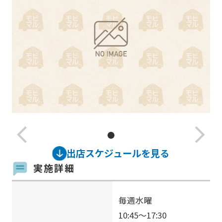
arrow_back_ios_new
arrow_forward_ios
出店スケジュールを見る
実施詳細
毎週水曜
10:45〜17:30