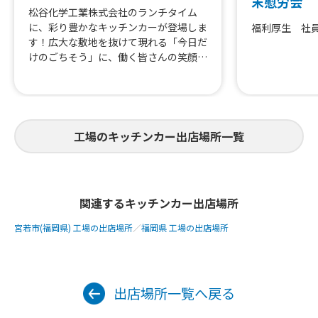
末慰労会
松谷化学工業株式会社のランチタイム
に、彩り豊かなキッチンカーが登場しま
福利厚生 社
す！広大な敷地を抜けて現れる「今日だ
けのごちそう」に、働く皆さんの笑顔が
弾けます。いつものお昼休みが、まるで
お祭りのようなワクワクする時間に早変
わり。選ぶわくわくと出来立ての美味し
さをどうぞお楽しみください。
工場のキッチンカー出店場所一覧
関連するキッチンカー出店場所
宮若市(福岡県) 工場の出店場所
／
福岡県 工場の出店場所
出店場所一覧へ戻る