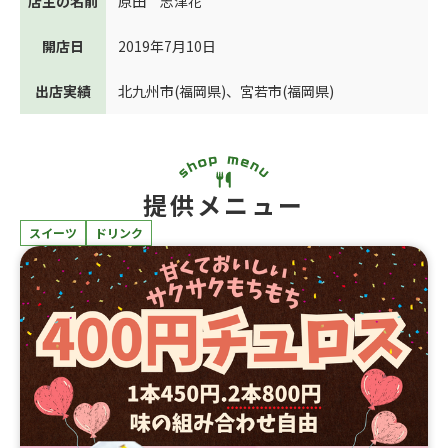
店主の名前
原田 志津花
開店日
2019年7月10日
出店実績
北九州市(福岡県)
、
宮若市(福岡県)
提供メニュー
スイーツ
ドリンク