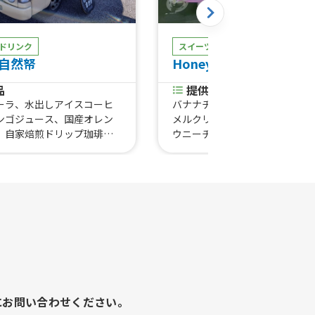
ドリンク
スイーツ
e自然帑
Honey Bee Cafe
品
提供商品
ーラ、水出しアイスコーヒ
バナナチョコクリーム、バナナ
ンゴジュース、国産オレン
メルクリーム、バナナクリーム
、自家焙煎ドリップ珈琲、
ウニーチョコクリーム、あずき
各種、シナモンロール、自家
クリーム、あずき抹茶クリーム
プ珈琲
き黒蜜クリーム、きなこあずき
リーム、きなこあずき黒蜜クリ
みかんクリーム、オレオクリー
ョコクリーム、キャラメルクリ
抹茶クリーム、ストロベリーク
ム、ブルーベリークリーム、マ
クリーム、メープルクリーム、
ージチーズ、ツナピザ、ツナチ
ツナサラダ、ハムツナチーズ、
ザ、ハムチーズ、ハムサラダ、
にお問い合わせください。
バター、チョコアーモンド、キ