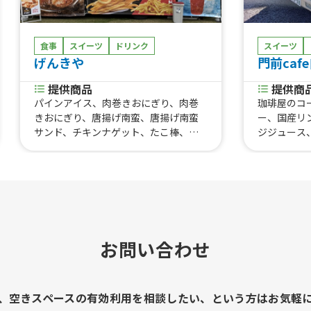
食事
スイーツ
ドリンク
スイーツ
げんきや
門前caf
提供商品
提供商
パインアイス、肉巻きおにぎり、肉巻
珈琲屋のコ
きおにぎり、唐揚げ南蛮、唐揚げ南蛮
ー、国産リ
サンド、チキンナゲット、たこ棒、お
ジジュース
しるこ、アルコール、南蛮丼、ジュー
スコーン 
ス、ショートポテト、ケバブ トルテ
焙煎 ドリッ
ィーヤ、ケバブサンド、ナンコツ、砂ず
り、ロングポテト、ロングポテト、か
き氷、かき氷、フローズンみかん、唐
揚げ（15個）、唐揚げ（7個）、唐揚げ
（４個）
お問い合わせ
、空きスペースの有効利用を相談したい、という方はお気軽