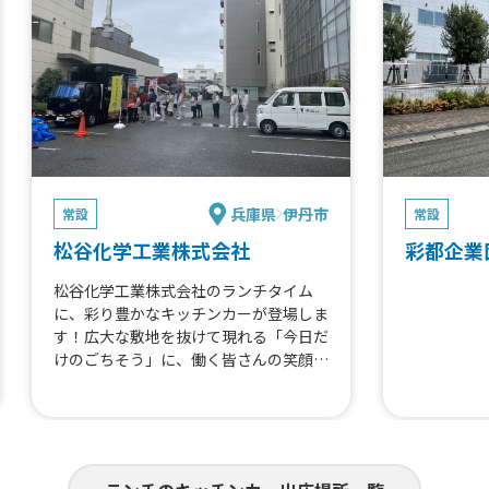
兵庫県
伊丹市
常設
常設
松谷化学工業株式会社
彩都企業
松谷化学工業株式会社のランチタイム
に、彩り豊かなキッチンカーが登場しま
す！広大な敷地を抜けて現れる「今日だ
けのごちそう」に、働く皆さんの笑顔が
弾けます。いつものお昼休みが、まるで
お祭りのようなワクワクする時間に早変
わり。選ぶわくわくと出来立ての美味し
さをどうぞお楽しみください。