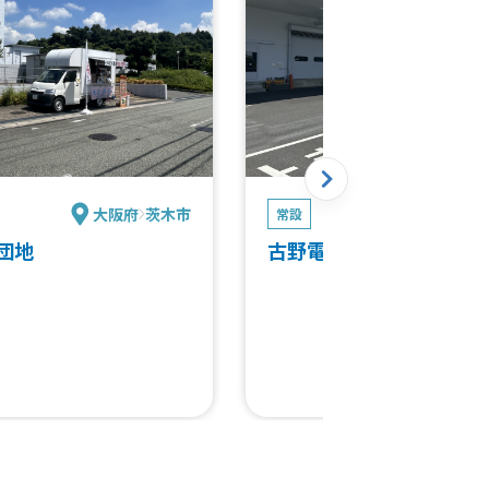
大阪府
茨木市
兵庫
常設
団地
古野電気INTセンター