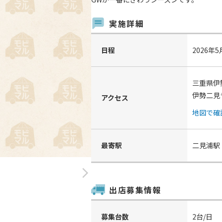
実施詳細
日程
2026年5
三重県伊
伊勢二見
アクセス
地図で確
最寄駅
二見浦駅
arrow_forward_ios
出店募集情報
募集台数
2台/日