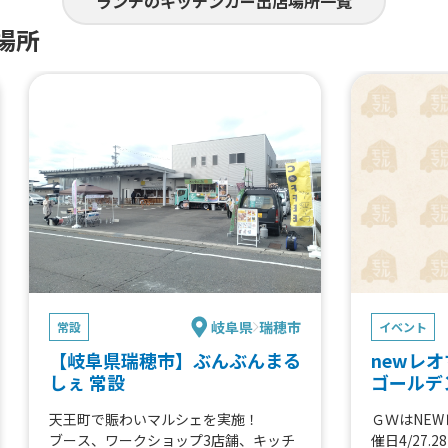
ランチのキッチンカー出店場所一覧
場所
岐阜県
瑞穂市
常設
イベント
【岐阜県瑞穂市】ぶんぶんまる
newレ
しぇ 常設
ゴールデ
天王町で賑わいマルシェを実施！
ＧＷはNE
ブース、ワークショップ3店舗、キッチ
催日4/27.28 5/3.4.5 イベント開催日5/3