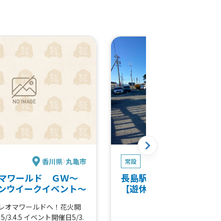
香川県
丸亀市
三重
常設
オマワールド ＧＷ～
長島駅に挟まれた駅前空
ンウイークイベント～
【遊休地活用依頼】
Wレオマワールドへ！花火開
.