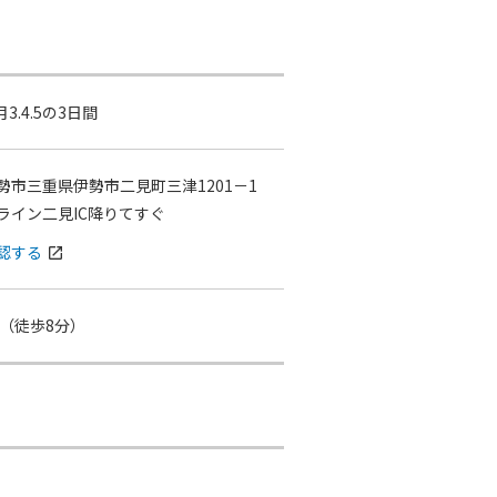
月3.4.5の3日間
勢市三重県伊勢市二見町三津1201－1
ライン二見IC降りてすぐ
認する
open_in_new
（徒歩8分）