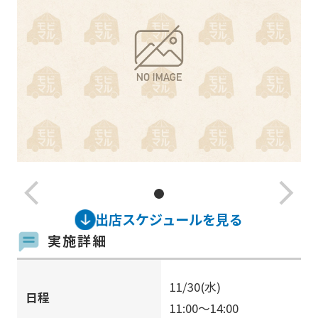
arrow_back_ios_new
arrow_forward_ios
出店スケジュールを見る
実施詳細
11/30(水)
日程
11:00～14:00