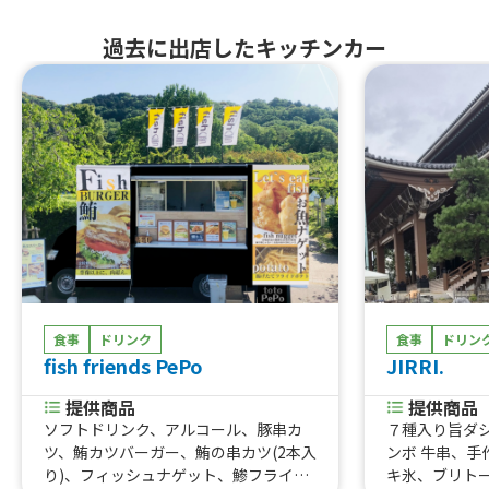
過去に出店したキッチンカー
食事
ドリンク
食事
ドリン
fish friends PePo
JIRRI.
提供商品
提供商品
ソフトドリンク、アルコール、豚串カ
７種入り旨ダシ
ツ、鮪カツバーガー、鮪の串カツ(2本入
ンボ 牛串、手
り)、フィッシュナゲット、鯵フライバ
キ氷、ブリト