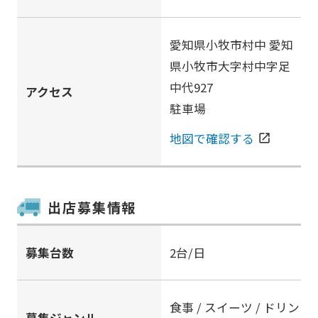
愛知県小牧市村中 愛知
県小牧市大字村中字足
中代927
アクセス
駐車場
地図で確認する
open_in_new
出店募集情報
募集台数
2台/日
食事 / スイーツ / ドリン
募集ジャンル