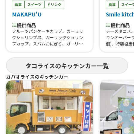
食事
スイーツ
ドリンク
食事
スイー
MAKAPU'U
Smile kit
提供商品
提供商品
フルーツパンケーキカップ、ガーリッ
チーズタコス
クシュリンプ串、ガーリックシュリン
キンオーバーラ
プカップ、スパムおにぎり、ガーリッ
個)、特製塩
クシュリンプカレー、プレーンカレ
イス、自家製
ー、ガーリックシュリンププレート、
カレー、スパ
タコライス、ロコモコ
き、レインボ
タコライスのキッチンカー一覧
ダー、フレー
んご飴、pre
ガパオライスのキッチンカー
わふわシェイ