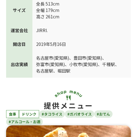
全長 513cm
サイズ
全幅 179cm
高さ 261cm
運営会社
JIRRI.
開店日
2019年5月16日
名古屋市(愛知県)
、
豊田市(愛知県)
、
出店実績
弥富市(愛知県)
、
小牧市(愛知県)
、
千種駅
、
名古屋駅
、
堀田駅
提供メニュー
食事
ドリンク
#タコライス
#ガパオライス
#おでん
#アルコール・お酒