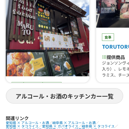
食事
TORUTOR
提供商品
ジョンソンヴ
入り）、レモ
ラミス、チー
はらみ焼肉あ
食事
スイーツ
ドリンク
すじ煮込み、
重、はらみス
まると
アルコール・お酒のキッチンカー一覧
牛タン串、な
にわ黒牛ステ
提供商品
巻きおにぎり、
ぐるぐるウインナー、QQボール、生ビ
熟成ハラミ串
ール、ゆめかわひんやりスイーツ、豚
関連リンク
愛知県 × アルコール・お酒
／
岐阜県 × アルコール・お酒
／
焼肉丼、大阪美
角煮丼、かき氷、ほっとスナック、か
愛知県 × タコライス
／
愛知県 × ガパオライス
／
岐阜県 × タコライス
／