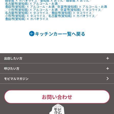
美人カステラ2
す大根、ホットレモネード、唐揚げ、le
岐阜県 × ガパオライス
／
愛知県 × おでん
／
岐阜県 × おでん
／
名古屋市(愛知県) × アルコール・お酒
／
0個、チュロ
monade、つくねフリット、つくねカ
豊田市(愛知県) × アルコール・お酒
／
弥富市(愛知県) × アルコール・お酒
／
小牧市(愛知県) × アルコール・お酒
／
弥富市(愛知県) × タコライス
／
ーク焼きそば
レー、つくねライス
名古屋市(愛知県) × タコライス
／
豊田市(愛知県) × タコライス
／
小牧市(愛知県) × タコライス
／
名古屋市(愛知県) × ガパオライス
／
ェ、焼き鳥、
豊田市(愛知県) × ガパオライス
しパイン、な
ば、フランク
タン重、唐揚
キッチンカー一覧へ戻る
こ焼き
出店したい方
呼びたい方
モビマルマガジン
お問い合わせ