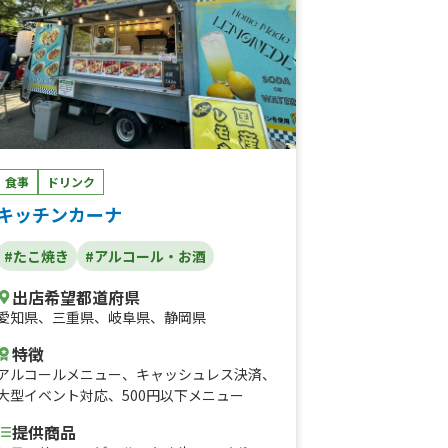
食事
ドリンク
キッチンカーナ
#たこ焼き
#アルコール・お酒
出店希望都道府県
愛知県
、
三重県
、
岐阜県
、
静岡県
特徴
アルコールメニュー
、
キャッシュレス決済
、
大型イベント対応
、
500円以下メニュー
提供商品