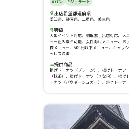
#パン
#ジェラート
出店希望都道府県
愛知県
、
静岡県
、
三重県
、
岐阜県
特徴
大型イベント対応
、
調理無し出店対応
、
メ
ュー組み換え可能
、
女性向けメニュー
、
お
様メニュー
、
500円以下メニュー
、
キャッシ
ュレス決済
提供商品
揚げドーナツ（プレーン）、揚げドーナツ
（抹茶）、揚げドーナツ（きな粉）、揚げ
ーナツ（パウダーシュガー）、焼きドーナ
（チョコ）、焼きドーナツ（ホワイトチョ
コ）、焼きドーナツ（抹茶）、焼きドーナ
（苺）、焼きドーナツ（レモン）、発酵バ
ーフィナンシェ、ショコラ フィナンシェ、
チョコチップ フィナンシェ、抹茶フィナン
シェ、アールグレイ フィナンシェ、くるみ
フィナンシェ、ヘーゼルナッツチョコ フィ