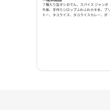
７種入り旨ダシおでん、スパイス ジャンボ
牛串、手作りシロップふわふわカキ氷、ブ
トー、タコライス、タコライスカレー、ポ
ク焼肉弁当、ポーク焼肉カレー、ガパオラ
ス、ナチョスチップ、ドリンク、アルコー
各種、五種のスパイスのチャイ