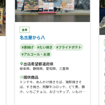
食事
名古屋から八
#唐揚げ
#たい焼き
#フライドポテト
#アルコール・お酒
出店希望都道府県
岐阜県
、
静岡県
、
愛知県
、
三重県
提供商品
トンテキ、あんかけ焼きそば、海鮮焼きそ
ば、すき焼き、飛騨牛コロッケ、どて煮、豚
汁、いちごチョコ、おさつチップ、いもけん
ぴ、ポテから、ロングフランク、フランクフ
ルト、ネギ盛り牛タン、牛ロース、いかゲ