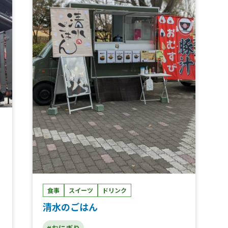
、
生
ラ
シ
の
ソ
チ
ッ
き
ー
尾
ワ
ワ
ロ
食事
スイーツ
ドリンク
ワ
清水のごはん
ア
#おにぎり