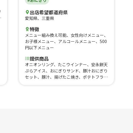
リ
出店希望都道府県
ー
愛知県
、
三重県
イ
特徴
ル
メニュー組み換え可能
、
女性向けメニュー
、
お子様メニュー
、
アルコールメニュー
、
500
円以下メニュー
提供商品
オニオンリング、たこウインナー、安永餅天
ぷらアイス、おにぎりサンド、豚汁おにぎり
セット、豚汁、揚げたこ焼き、ポテトフラ
イ、氷コーヒー、ソフトドリンク、からあ
げ、QQボール、コロッケ、おにぎり、おに
ぎりドッグ