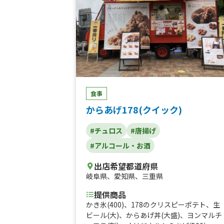
食事
からあげ178(クイック)
#チュロス
#唐揚げ
#アルコール・お酒
出店希望都道府県
岐阜県
、
愛知県
、
三重県
提供商品
かき氷(400)、178のクリスピーポテト、生
ビール(大)、からあげ丼(大盛)、ヨンマルチ