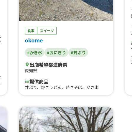
食事
スイーツ
ニ
okome
子
#かき氷
#おにぎり
#丼ぶり
出店希望都道府県
愛知県
ド
提供商品
ツ
丼ぶり、焼きうどん、焼きそば、かき氷
ツ
タ