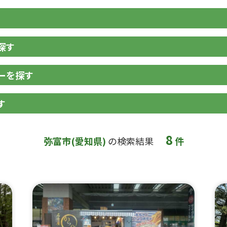
探す
ーを探す
す
8
弥富市(愛知県)
の検索結果
件