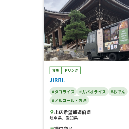
ナンシェ、苺フィナンシェ、桜フィナンシ
ェ、チョコミント フィナンシェ、焼きたて
ミニクロワッサン（5個セット）、焼きたて
ミニチョコクロワッサン（5個セット）、焼
きたてミニクロワッサン（プレーン生地）
焼きたてミニチョコクロワッサン（チョコ
地）、アイスクリーム、北海道ミルクジェ
ート、ストロベリージェラート、マンゴー
ャーベット、パインシャーベット、懐かし
クリームコーラ、懐かしのクリームメロン
ーダ、焼きたてミニチョコクロワッサン（
ョコクリーム入り）、焼きたてミニクロワ
食事
ドリンク
サン（生乳カスタードクリーム入り）、焼
JIRRI.
たてミニクロワッサン（とちおとめ苺クリ
ム入り）、焼きたてミニクロワッサン（西
#タコライス
#ガパオライス
#おでん
の抹茶クリーム入り）、焼きたてミニクロ
ッサン（あんこ入り）、焼きたてミニクロ
#アルコール・お酒
ッサン（苺ジャム入り）、焼きたてミニク
ワッサン（玉子入り）、焼きたてミニクロ
出店希望都道府県
ッサン（国産牛の欧風カレー入り）、炭焼
岐阜県
、
愛知県
イスコーヒー、炭焼アイスカフェ オ レ
提供商品