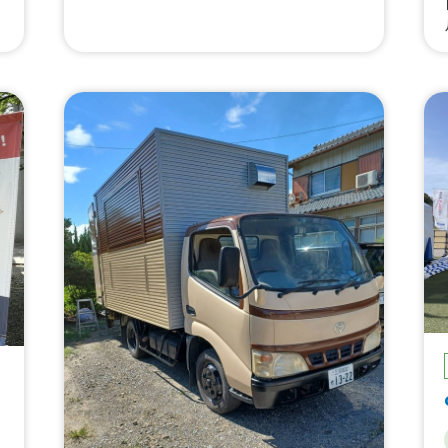
ソ、フリフリポテト、アルコール、レモネー
ド、イカの丸やき、たません、わたがし、チ
ューリップ、ココア、カツカレー、牛ロース
丼、牛タン丼、台湾丼、豚丼、天むす、いち
ごけずり、かき氷、ロングチュロス、とろけ
るバスチー、肉盛りチャーハン、たこ焼き6
個入り、みかん飴、ぶどう飴、いちご飴、り
んご飴、飛騨牛まん、クロワッサンたい焼
き、味噌とんちゃん、タレ漬け焼肉、大きな
ホタテ、プリプリなえび、霜降り牛タン、台
湾焼きそば、名古屋焼きそば、ロングポテ
ト、からあげ3種(鶏もも、せせり、鶏かわ)