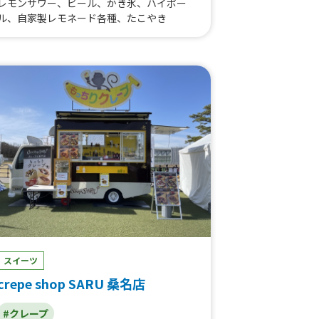
レモンサワー、ビール、かき氷、ハイボー
ル、自家製レモネード各種、たこやき
スイーツ
crepe shop SARU 桑名店
#クレープ