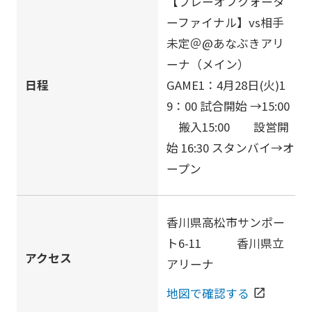
【プレーオフクォータ
ーファイナル】vs相手
未定＠@あなぶきアリ
ーナ（メイン）
日程
GAME1：4月28日(火)1
9：00 試合開始 →15:00
搬入15:00 設営開
始 16:30 スタンバイ→オ
ープン
香川県高松市サンポー
ト6-11 香川県立
アクセス
アリーナ
地図で確認する
open_in_new