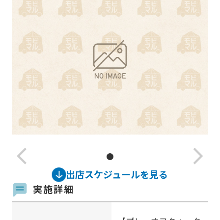
arrow_back_ios_new
arrow_forward_ios
出店スケジュールを見る
実施詳細