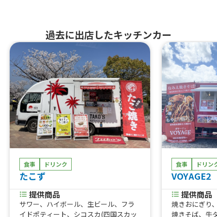
過去に出店したキッチンカー
食事
ドリンク
食事
ドリン
たこず
VOYAGE2
提供商品
提供商品
サワー、ハイボール、生ビール、フラ
焼きおにぎり
イドポティート、シコスカ(四国スカッ
焼きそば、牛