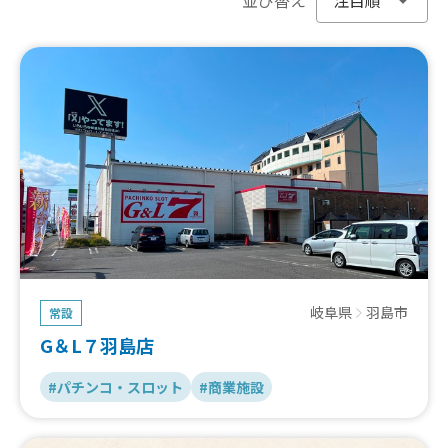
岐阜県
羽島市
常設
G＆L７羽島店
#パチンコ・スロット
#商業施設