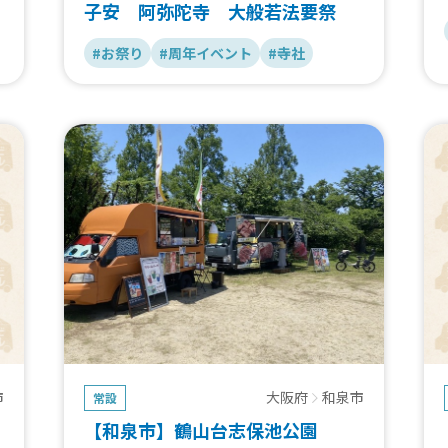
子安 阿弥陀寺 大般若法要祭
#お祭り
#周年イベント
#寺社
大阪府
和泉市
市
常設
【和泉市】鶴山台志保池公園