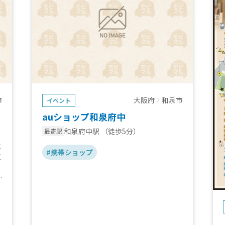
市
大阪府
和泉市
イベント
auショップ和泉府中
和泉府中駅
（徒歩5分）
最寄駅
こ
#携帯ショップ
て
え
い
。