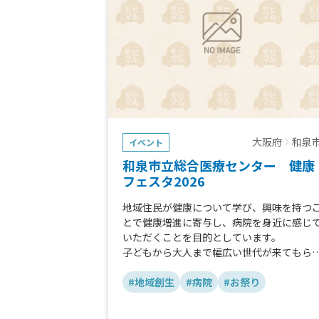
大阪府
和泉
イベント
和泉市立総合医療センター 健康
フェスタ2026
地域住民が健康について学び、興味を持つ
とで健康増進に寄与し、病院を身近に感じ
いただくことを目的としています。
子どもから大人まで幅広い世代が来てもら
るように、体験型のブースや講演会を実施
たします。
#地域創生
#病院
#お祭り
会場を盛り上げていただけますと幸いです