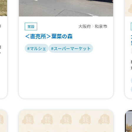
市
大阪府
和泉市
常設
＜直売所＞葉菜の森
向
#マルシェ
#スーパーマーケット
ッ