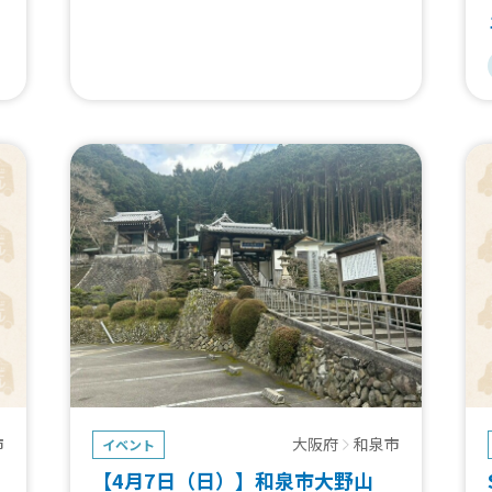
は
し
り
の
販
市
大阪府
和泉市
イベント
【4月7日（日）】和泉市大野山