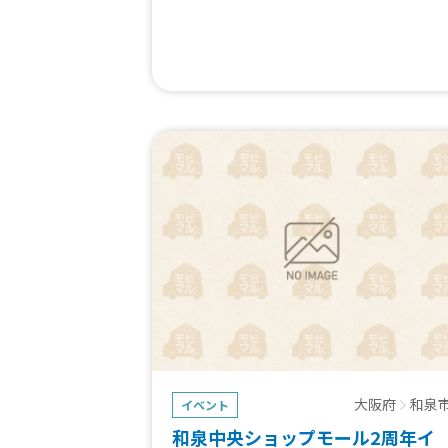
健康フェスタは数回開催しており、昨年度
約1300人の来場がありました。
今年は去年同様キッチンカー出店、また催
物を増やし、過去以上の集客を目指してお
ます。
また現在調整中ですが、障がい者就労施設
方に施設で作成したパンや焼き菓子などの
売をしていただけないか検討しています。
大阪府
和泉
イベント
和泉中央ショップモール2周年イ