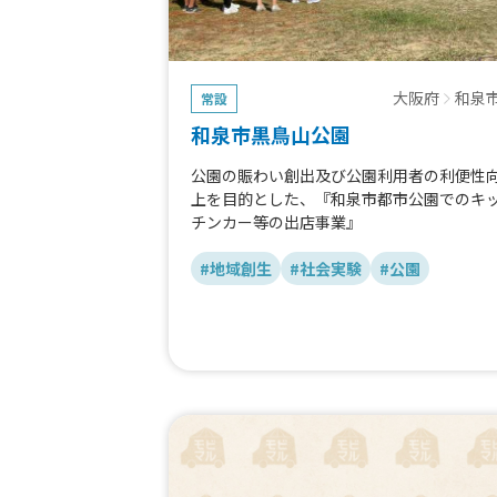
大阪府
和泉
常設
和泉市黒鳥山公園
公園の賑わい創出及び公園利用者の利便性
上を目的とした、『和泉市都市公園でのキ
チンカー等の出店事業』
#地域創生
#社会実験
#公園