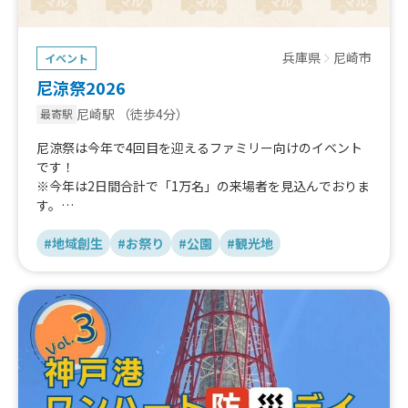
兵庫県
尼崎市
イベント
尼涼祭2026
尼崎駅
（徒歩4分）
最寄駅
尼涼祭は今年で4回目を迎えるファミリー向けのイベント
です！
※今年は2日間合計で「1万名」の来場者を見込んでおりま
す。
今年は、例年1日のみの開催のところ、「9/12(土)～13
#地域創生
#お祭り
#公園
#観光地
(日)」の二日間開催します。
ウォータースライダーやミニプールなど“水にまつわるコ
ンテンツ”が拡充。