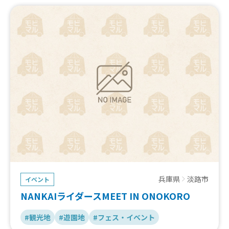
い」します！
ぜひ、神戸の海も山も感じれる特別な場所”ワンハートバ
ース”へ防災の体験をしにきてください✨
兵庫県
淡路市
イベント
NANKAIライダースMEET IN ONOKORO
#観光地
#遊園地
#フェス・イベント