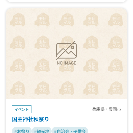
兵庫県
豊岡市
イベント
国主神社秋祭り
#お祭り
#観光地
#自治会・子供会