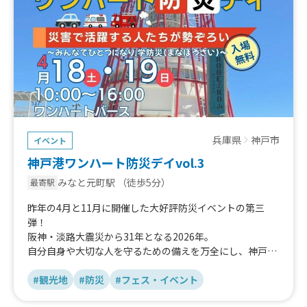
兵庫県
神戸市
イベント
神戸港ワンハート防災デイvol.3
みなと元町駅
（徒歩5分）
最寄駅
昨年の4月と11月に開催した大好評防災イベントの第三
弾！
阪神・淡路大震災から31年となる2026年。
自分自身や大切な人を守るための備えを万全にし、神戸の
シンボル ポートタワーの麓で海風を感じながら、みんなで
楽しく学防災（まなぼうさい）！
#観光地
#防災
#フェス・イベント
今回のイベントでは、「災害で活躍する人たちが勢ぞろ