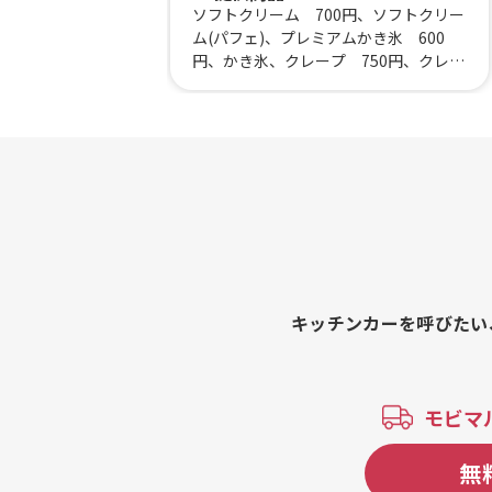
ソフトクリーム 700円、ソフトクリー
ム(パフェ)、プレミアムかき氷 600
円、かき氷、クレープ 750円、クレー
プ、もちもちロングポテト、トルネー
ドポテト、出来たてクロッフル、関西
だし たこ焼き 8個、関西だし たこ焼
き、だし 明石焼き、玉ねぎたっぷりハ
ヤシライス、こだわりカレー(温玉の
せ)、神戸やきそば、神戸 そばめし、
焼き鳥丼、揚げたて竜田丼、揚げたこ
焼き、ポテト&カラアゲセット、牡蠣の
お味噌汁、国産鶏の唐揚げ 700円、唐
揚げ、わかさぎの唐揚げ、えだまめ、バ
ナナジュース、レモネード、きゅうり
キッチンカーを呼びたい
の一本漬け、ラテ・コーヒーメニュ
ー、チュロス、ドーナツ、アルコール
メニュー 500円、アルコールメニュ
ー 400円、ソフトドリンク
モビマ
無