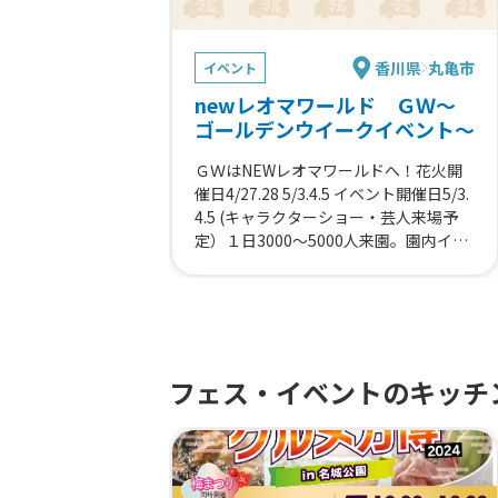
香川県
丸亀市
イベント
newレオマワールド ＧＷ～
ゴールデンウイークイベント～
ＧＷはNEWレオマワールドへ！花火開
催日4/27.28 5/3.4.5 イベント開催日5/3.
4.5 (キャラクターショー・芸人来場予
定）１日3000～5000人来園。園内イベ
ント有。宿泊客以外に2000人～2500人
来場予想。
フェス・イベントのキッチ