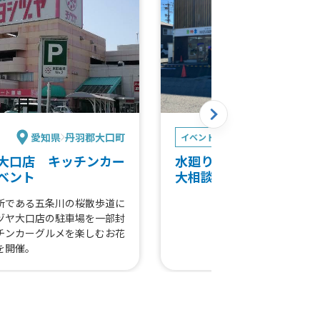
愛知県
丹羽郡大口町
岐阜
イベント
大口店 キッチンカー
水廻り製品即売会＆リフ
ベント
大相談会 買取100食
所である五条川の桜散歩道に
ヅヤ大口店の駐車場を一部封
チンカーグルメを楽しむお花
を開催。