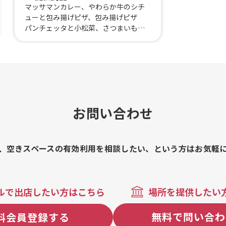
マッサマンカレー、やわらか牛のシチ
ューと包み揚げピザ、包み揚げピザ
パンチェッタと小松菜、さつまいもチ
ップス 塩バター、さつまいもチップ
ス、牛ステーキ 包み揚げピザサン
ド、芋屋が作る本気のさつまいもかき
氷、自家製シロップのふわふわかき
氷 岡山白桃、自家製シロップのふわ
ふわかき氷 いちご、自家製シロップ
のふわふわかき氷 マンゴー、包み揚
お問い合わせ
げピザ マルゲリータ、包み揚げピ
ザ スパイシーメキシカン、包み揚げ
ピザ はちみつチーズ、冷やし焼き
芋 金蜜芋 輪切り(40g〜50g)、幻の
、空きスペースの有効利用を相談したい、という方はお気軽
さつまいもラテ ICE、幻のさつまいも
ラテ HOT
ルで出店したい方はこちら
場所を提供したい
無料で問い合わ
料会員登録する