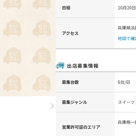
日程
10月20
兵庫県淡
アクセス
地図で確
出店募集情報
募集台数
6台/日
募集ジャンル
スイーツ 
arrow_forward_ios
兵庫県一
営業許可証のエリア