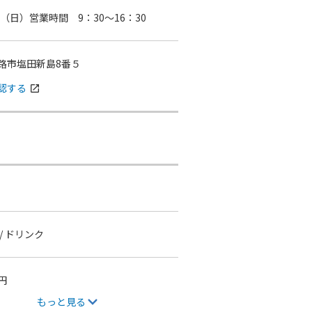
日（日）営業時間 9：30～16：30
路市塩田新島8番５
認する
open_in_new
/ ドリンク
円
もっと見る