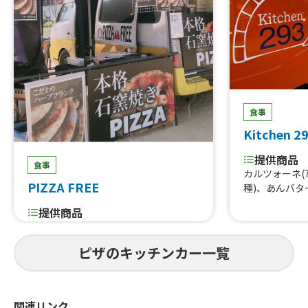
イス、チキンとポテトのマッサマンカ
レー、USオーガニックポークの自家製
ベーコンカレー、手作りシロップのふ
わふわカキ氷、USオーガニックのオー
ガニックオートミールクッキー、コー
ヒー、チュロス、チリコンカンのタコ
ライス、たっぷりキノコのバターチキ
ンカレー
食事
Kitchen 2
提供商品
食事
カルツォーネ(
PIZZA FREE
種)、あんバタ
提供商品
フルーツタルト、チュロス、カキ氷、
ハーブフランク、本格石窯焼きPIZZA
ピザのキッチンカー一覧
関連リンク