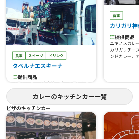
食事
カリガリ神
提供商品
ユキノスカレ
カリガリチー
食事
スイーツ
ドリンク
ンドカレー、
タベルナエスキーナ
提供商品
ハモンセラーノ&オリーブ、ハモンセラ
ーノのバゲットサンド、タコス、自家
カレーのキッチンカー一覧
製シロップソーダ、USオーガニック&
パワープロダクトのオーガニックシフ
ピザのキッチンカー
ォンケーキ、チュロスonアイス、自家
製チキンハムとアボカドのサラダライ
ス、サーモンとたっぷり野菜のクリー
ムシチューライス、真鱈のココナッツ
カレー、サーモンとアボカドのポキラ