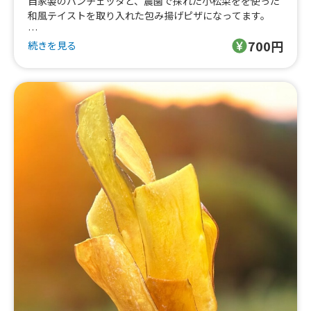
自家製のパンチェッタと、農園で採れた小松菜をを使った
和風テイストを取り入れた包み揚げピザになってます。
700円
包み揚げピザとは！？
続きを見る
イタリアナポリのソールフードで、
ピザ生地に具材包んで揚げる、外はサクサク！中はモチモ
チ！具材とチーズがとろける！新感覚ピザです！
北海道産の高級小麦ハルユタカ100%で作る自家製生地と
オリーブ揚げ、自家製野菜の自家製具材にこだわってま
す！