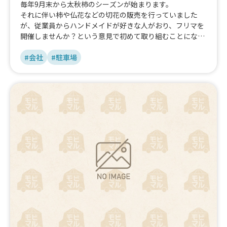
毎年9月末から太秋柿のシーズンが始まります。
それに伴い柿や仏花などの切花の販売を行っていました
が、従業員からハンドメイドが好きな人がおり、フリマを
開催しませんか？という意見で初めて取り組むことになり
ました。
その時にお客さんに何か飲食も提供できたらという事でキ
#会社
#駐車場
ッチンカーでの対応ができないかと思い応募してみまし
た。