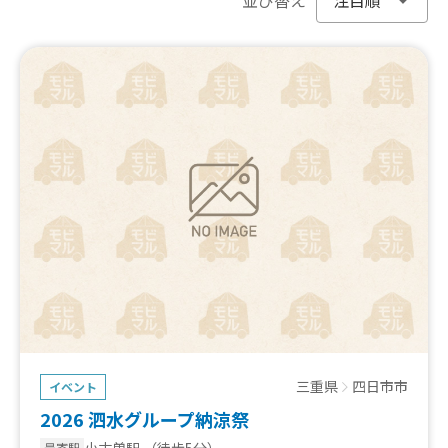
三重県
四日市市
イベント
2026 泗水グループ納涼祭
小古曽駅
（徒歩5分）
最寄駅