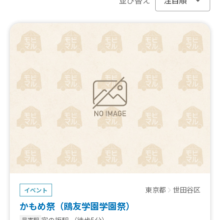
東京都
世田谷区
イベント
かもめ祭（鴎友学園学園祭）
宮の坂駅
（徒歩5分）
最寄駅