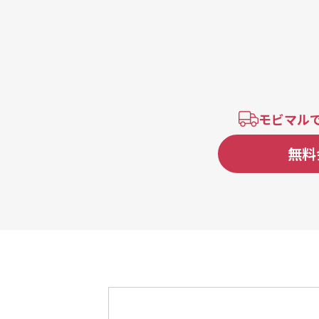
モビマル
無料