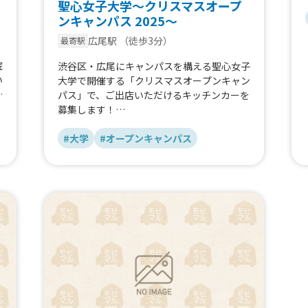
聖心女子大学～クリスマスオープ
ンキャンパス 2025～
広尾駅
（徒歩3分）
最寄駅
院
渋谷区・広尾にキャンパスを構える聖心女子
い
大学で開催する「クリスマスオープンキャン
り
パス」で、ご出店いただけるキッチンカーを
募集します！
ケ
冬の日にぴったりなホットドリンクや軽食、
知
ディップチュロス等の流行デザート系を希望
#大学
#オープンキャンパス
ま
しています。主な参加者が高校生のため、ワ
ンコインで購入できるようなお手頃価格なも
のですと、大変ありがたいです。