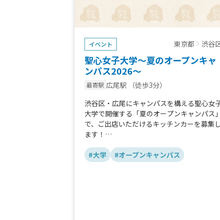
東京都
渋谷
イベント
聖心女子大学～夏のオープンキャ
ンパス2026～
広尾駅
（徒歩3分）
最寄駅
渋谷区・広尾にキャンパスを構える聖心女
大学で開催する「夏のオープンキャンパス
で、ご出店いただけるキッチンカーを募集
ます！
暑い日にぴったりなドリンクや食事、冷た
デザート系を希望しています。主な参加者
#大学
#オープンキャンパス
高校生のため、ワンコインで購入できるよ
なお手頃価格なものですと、大変ありがた
です。