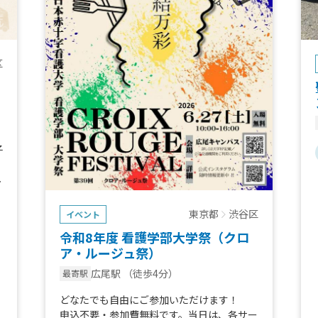
区
子
」
し
い
東京都
渋谷区
イベント
が
令和8年度 看護学部大学祭（クロ
う
ア・ルージュ祭）
い
広尾駅
（徒歩4分）
最寄駅
どなたでも自由にご参加いただけます！
申込不要・参加費無料です。当日は、各サー