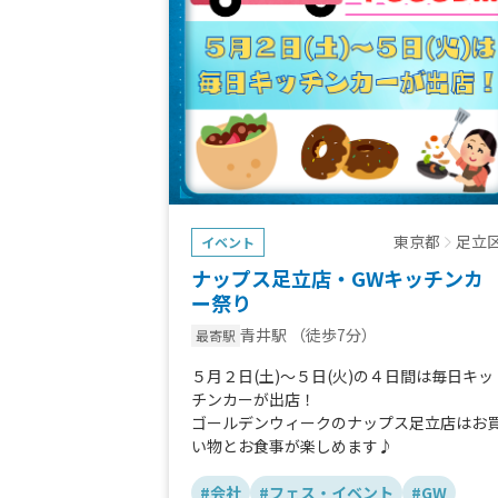
東京都
足立
イベント
ナップス足立店・GWキッチンカ
ー祭り
青井駅
（徒歩7分）
最寄駅
５月２日(土)～５日(火)の４日間は毎日キッ
チンカーが出店！
ゴールデンウィークのナップス足立店はお
い物とお食事が楽しめます♪
#会社
#フェス・イベント
#GW