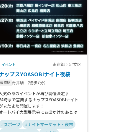
東京都
足立区
イベント
ナップスYOASOBIナイト夜桜
青井駅
（徒歩7分）
最寄駅
人気のあのイベントが再び開催決定♪
24時まで営業するナップスYOASOBIナイト
がまたまた開催します！
オートバイ大型展示会にお出かけのあとはぜ
ひナップスへお越しください！
#スポーツ
#ナイトマーケット・夜市