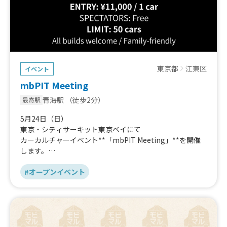
東京都
江東区
イベント
mbPIT Meeting
青海駅
（徒歩2分）
最寄駅
5月24日（日）
東京・シティサーキット東京ベイにて
カーカルチャーイベント**「mbPIT Meeting」**を開催
します。
mbFAST Tuning が手がける本イベントは、ただのオフ会
ではなく、“クルマ・音・空間”を体験する新しいミーティ
#オープンイベント
ング。