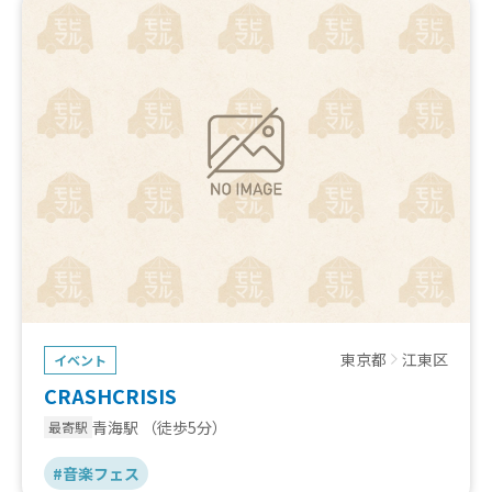
東京都
江東区
イベント
CRASHCRISIS
青海駅
（徒歩5分）
最寄駅
#音楽フェス