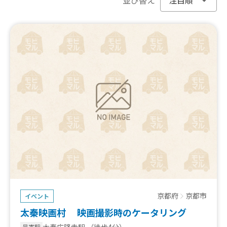
京都府
京都市
イベント
太秦映画村 映画撮影時のケータリング
太秦広隆寺駅
（徒歩4分）
最寄駅