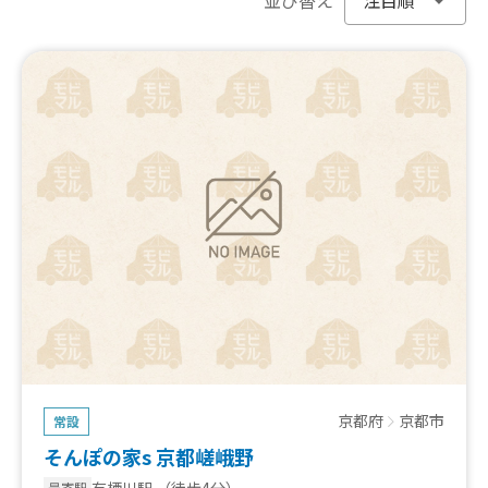
京都府
京都市
常設
そんぽの家s 京都嵯峨野
有栖川駅
（徒歩4分）
最寄駅