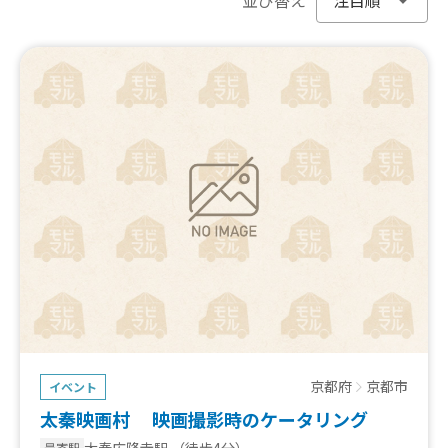
京都府
京都市
イベント
太秦映画村 映画撮影時のケータリング
太秦広隆寺駅
（徒歩4分）
最寄駅