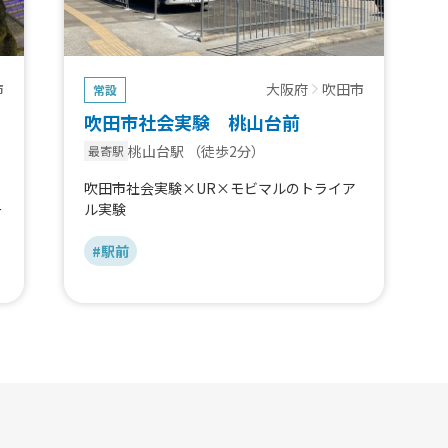
市
大阪府
吹田市
常設
吹田市社会実験 桃山台前
桃山台駅
（徒歩2分）
最寄駅
吹田市社会実験×UR×モビマルのトライア
ー
ル実験
#駅前