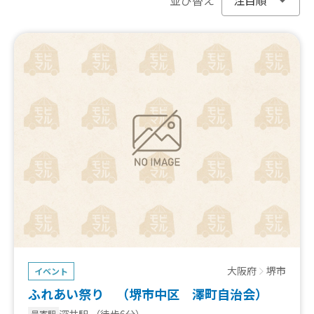
大阪府
堺市
イベント
ふれあい祭り （堺市中区 澤町自治会）
深井駅
（徒歩6分）
最寄駅