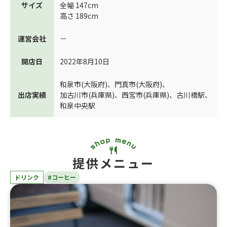
サイズ
全幅 147cm
高さ 189cm
運営会社
－
開店日
2022年8月10日
和泉市(大阪府)
、
門真市(大阪府)
、
出店実績
加古川市(兵庫県)
、
西宮市(兵庫県)
、
古川橋駅
、
和泉中央駅
提供メニュー
ドリンク
#コーヒー