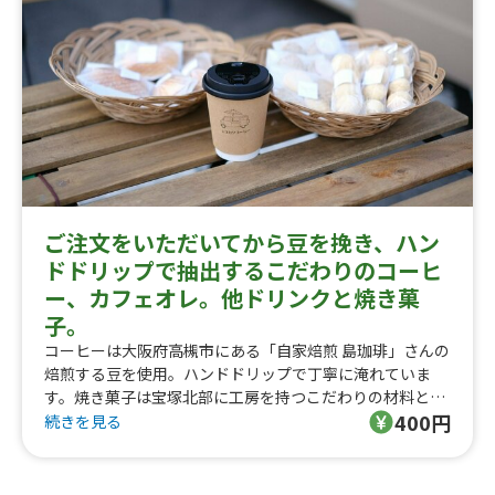
ご注文をいただいてから豆を挽き、ハン
ドドリップで抽出するこだわりのコーヒ
ー、カフェオレ。他ドリンクと焼き菓
子。
コーヒーは大阪府高槻市にある「自家焙煎 島珈琲」さんの
焙煎する豆を使用。ハンドドリップで丁寧に淹れていま
す。焼き菓子は宝塚北部に工房を持つこだわりの材料と無
400円
添加で安心安全の「焼き菓子店SaiTo」さんのものを販売
続きを見る
しています。