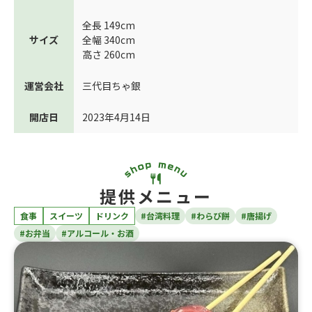
全長 149cm
サイズ
全幅 340cm
高さ 260cm
運営会社
三代目ちゃ銀
開店日
2023年4月14日
提供メニュー
食事
スイーツ
ドリンク
#台湾料理
#わらび餅
#唐揚げ
#お弁当
#アルコール・お酒