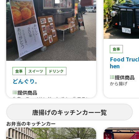
食事
Food Truc
hen
食事
スイーツ
ドリンク
提供商品
どんぐり。
から揚げ
提供商品
牛串、こっぺサンド、ねぎま、生フラン
ク、唐揚げ丼、カルビ丼、ドラゴンロ
唐揚げのキッチンカー一覧
ングポテト、ソフトドリンク、ロース
トビーフサンド、台湾唐揚げ、味噌カツ
お弁当のキッチンカー
バーガー、かき氷、日替わり丼、日替
わり弁当、串カツ、たません、生ビー
ル、ハイボール、あら、やだ 唐揚