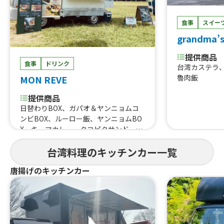
食事
スイー
grandma’s
提供商品
食事
ドリンク
台湾カステラ
魯肉飯
MON REVE
提供商品
日替わりBOX、ガパオ＆ヤンニョムコ
ンビBOX、ルーロー飯、ヤンニョムBO
X、キーマカレー、タコピタサンド、チ
リコンカン、アイスグリーンティー、
自家製レモネード、焼きポテトのチリ
台湾料理のキッチンカー一覧
コンカンのせ、焼きポテト、ひよこ豆
唐揚げのキッチンカー
のファラフェルサンド、ソイヤンニョ
ムサンド、ソイタコライス、ソイガパ
オライス