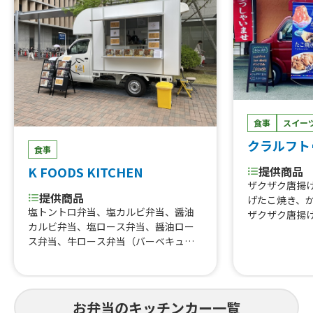
げ、屋台の焼きそば、日替わりパスタ
（サラダ付き）、たこ焼き
食事
スイー
クラルフト
食事
提供商品
K FOODS KITCHEN
ザクザク唐揚
提供商品
げたこ焼き、
塩トントロ弁当、塩カルビ弁当、醤油
ザクザク唐揚
カルビ弁当、塩ロース弁当、醤油ロー
ス弁当、牛ロース弁当（バーベキュ
ー）、牛ロース弁当（おろし醤油）
お弁当のキッチンカー一覧