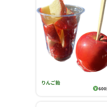
りんご飴
60