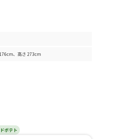
176cm
、
高さ 273cm
イドポテト