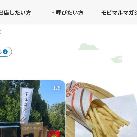
出店したい方
呼びたい方
モビマルマガ
）
ル
1
/8