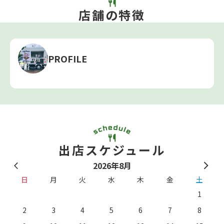
店舗の特徴
PROFILE
出店スケジュール
2026年8月
日
月
火
水
木
金
土
1
2
3
4
5
6
7
8