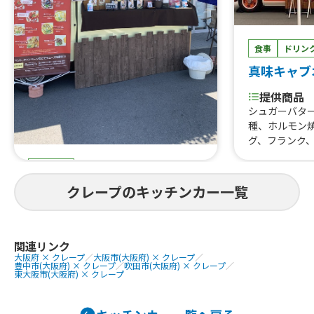
食事
ドリン
真味キャブ
提供商品
シュガーバタ
種、ホルモン
グ、フランク
肉うどん、き
スイーツ
どん、ラスポ
ソフトクリー
サニーズ奈良店
クレープのキッチンカー一覧
パイン氷り、み
、フルフルポ
提供商品
ス、アイスブ
カキ氷、定番クレープ。
スブリュレク
関連リンク
大阪府 × クレープ
／
大阪市(大阪府) × クレープ
／
グ ロングチ
豊中市(大阪府) × クレープ
／
吹田市(大阪府) × クレープ
／
ト 唐揚げ
東大阪市(大阪府) × クレープ