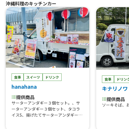
沖縄料理のキッチンカー
食事
スイーツ
ドリンク
食事
ドリン
hanahana
キナリノワ
提供商品
提供商品
サーターアンダギー３個セット。、サ
ソーキそば、
ーターアンダギー３個セット、タコラ
イスS、揚げたてサーターアンダギーホ
イップクリームのせ、沖縄そば、フラ
ッペ、サクサク揚げたてサーターアン