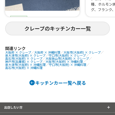
種、ホルモン
グ、フランク
肉うどん、き
スイーツ
どん、ラスポ
ソフトクリー
サニーズ奈良店
クレープのキッチンカー一覧
パイン氷り、み
、フルフルポ
提供商品
ス、アイスブ
カキ氷、定番クレープ。
スブリュレク
関連リンク
大阪府 × クレープ
／
大阪府 × 沖縄料理
／
大阪市(大阪府) × クレープ
／
グ ロングチ
泉大津市(大阪府) × クレープ
／
守口市(大阪府) × クレープ
／
ト 唐揚げ
高石市(大阪府) × クレープ
／
大阪狭山市(大阪府) × クレープ
／
神戸市(兵庫県) × クレープ
／
大阪市(大阪府) × 沖縄料理
／
泉大津市(大阪府) × 沖縄料理
／
守口市(大阪府) × 沖縄料理
／
高石市(大阪府) × 沖縄料理
キッチンカー一覧へ戻る
出店したい方