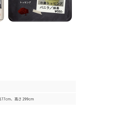
177cm
、
高さ 299cm