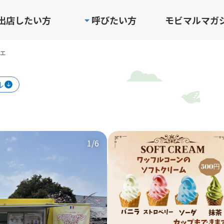
出店したい方
呼びたい方
モビマルマガ
ェ
ル
1
/6