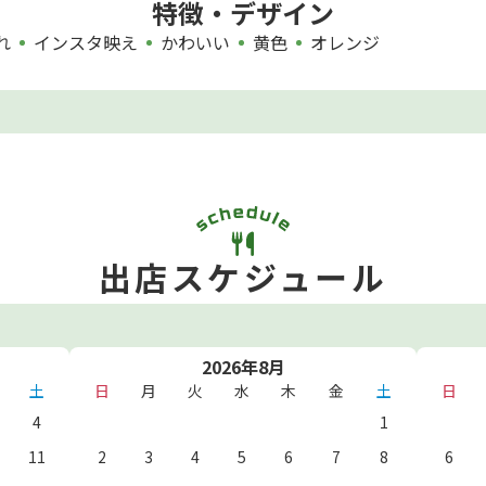
特徴・デザイン
れ
インスタ映え
かわいい
黄色
オレンジ
出店スケジュール
2026年8月
土
日
月
火
水
木
金
土
日
4
1
11
2
3
4
5
6
7
8
6