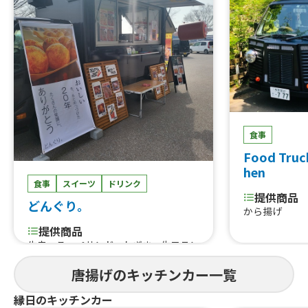
食事
Food Truc
hen
食事
スイーツ
ドリンク
提供商品
どんぐり。
から揚げ
提供商品
牛串、こっぺサンド、ねぎま、生フラン
ク、唐揚げ丼、カルビ丼、ドラゴンロ
唐揚げのキッチンカー一覧
ングポテト、ソフトドリンク、ロース
トビーフサンド、台湾唐揚げ、味噌カツ
縁日のキッチンカー
バーガー、かき氷、日替わり丼、日替