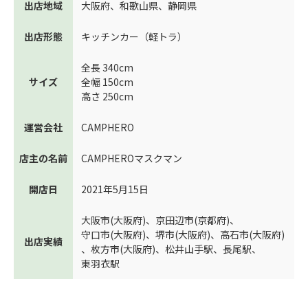
出店地域
大阪府
、
和歌山県
、
静岡県
出店形態
キッチンカー（軽トラ）
全長 340cm
サイズ
全幅 150cm
高さ 250cm
運営会社
CAMPHERO
店主の名前
CAMPHEROマスクマン
開店日
2021年5月15日
大阪市(大阪府)
、
京田辺市(京都府)
、
守口市(大阪府)
、
堺市(大阪府)
、
高石市(大阪府)
出店実績
、
枚方市(大阪府)
、
松井山手駅
、
長尾駅
、
東羽衣駅