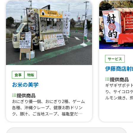
わり弁当、串カツ、たません、生ビー
ル、ハイボール、あら、やだ 唐揚
げ、屋台の焼きそば、日替わりパスタ
（サラダ付き）、たこ焼き
サービス
伊藤商店射
食事
物販
提供商品
お米の美学
ギザギザポテ
り、サイコロ
提供商品
ルモン焼き、
おにぎり優一個、おにぎり2種、ゲーム
極上牛ホルモ
各種、沖縄クレープ、健康お酢ドリン
塩で食べる炙
ク、豚汁、ご当地スープ、福亀堂だし
極秘伝タレか
塩シリーズ、生姜焼きサンド（丼に変
プ、極上牛ハ
更可能）、おにぎり各種、ミニおにぎ
チュロス、い
り食べ比べ