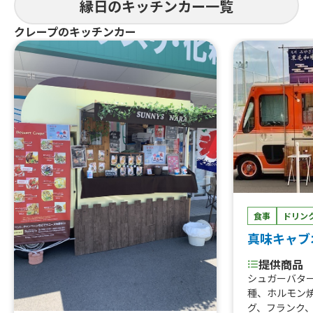
縁日のキッチンカー一覧
ストビーフ寿
騨牛コロッケ
クレープのキッチンカー
食事
ドリン
真味キャブ
提供商品
シュガーバタ
種、ホルモン
グ、フランク