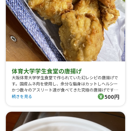
体育大学学生食堂の唐揚げ
大阪体育大学学生食堂で作られていた幻レシピの唐揚げで
す。国産ムネ肉を使用し、余分な脂身はカットしヘルシー
かつ数々のアスリート達が食べてきた究極の唐揚げです。
500円
胸肉なのに奇跡の柔らかさとジューシーさを実現！
続きを見る
自家製ハニーマスタードをつけるとさらにレベルアップし
ます！