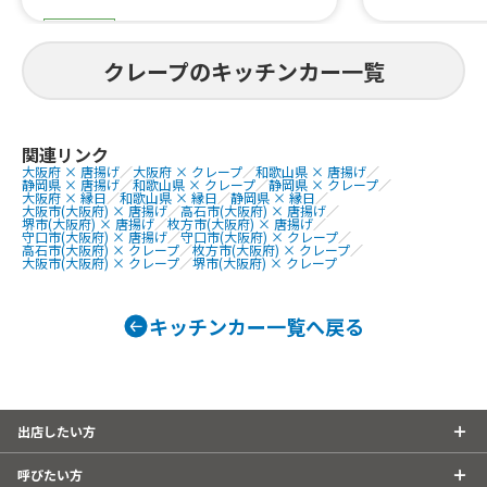
肉うどん、き
スイーツ
どん、ラスポ
ソフトクリー
サニーズ奈良店
クレープのキッチンカー一覧
パイン氷り、み
、フルフルポ
提供商品
ス、アイスブ
カキ氷、定番クレープ。
スブリュレク
関連リンク
大阪府 × 唐揚げ
／
大阪府 × クレープ
／
和歌山県 × 唐揚げ
／
グ ロングチ
静岡県 × 唐揚げ
／
和歌山県 × クレープ
／
静岡県 × クレープ
／
ト 唐揚げ
大阪府 × 縁日
／
和歌山県 × 縁日
／
静岡県 × 縁日
／
大阪市(大阪府) × 唐揚げ
／
高石市(大阪府) × 唐揚げ
／
堺市(大阪府) × 唐揚げ
／
枚方市(大阪府) × 唐揚げ
／
守口市(大阪府) × 唐揚げ
／
守口市(大阪府) × クレープ
／
高石市(大阪府) × クレープ
／
枚方市(大阪府) × クレープ
／
大阪市(大阪府) × クレープ
／
堺市(大阪府) × クレープ
キッチンカー一覧へ戻る
出店したい方
呼びたい方