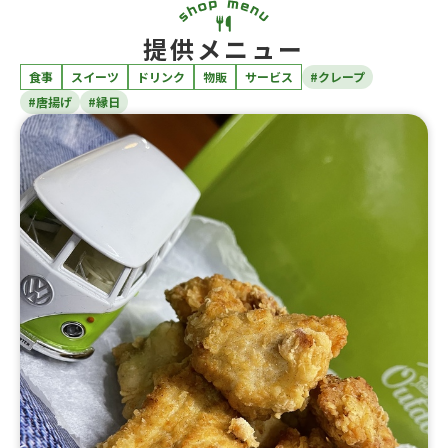
提供メニュー
食事
スイーツ
ドリンク
物販
サービス
#クレープ
#唐揚げ
#縁日