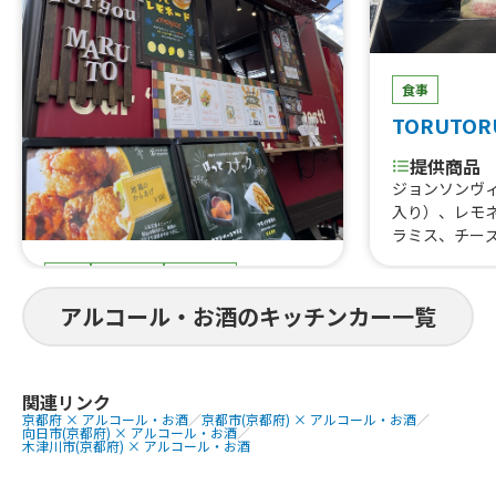
食事
TORUTOR
提供商品
ジョンソンヴ
入り）、レモ
ラミス、チー
はらみ焼肉あ
食事
スイーツ
ドリンク
すじ煮込み、
重、はらみス
まると
アルコール・お酒のキッチンカー一覧
牛タン串、な
にわ黒牛ステ
提供商品
巻きおにぎり、
ぐるぐるウインナー、QQボール、生ビ
熟成ハラミ串
ール、ゆめかわひんやりスイーツ、豚
関連リンク
京都府 × アルコール・お酒
／
京都市(京都府) × アルコール・お酒
／
焼肉丼、大阪美
角煮丼、かき氷、ほっとスナック、か
向日市(京都府) × アルコール・お酒
／
美人カステラ2
す大根、ホットレモネード、唐揚げ、le
木津川市(京都府) × アルコール・お酒
0個、チュロ
monade、つくねフリット、つくねカ
ーク焼きそば
レー、つくねライス