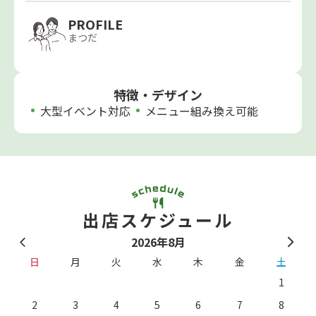
PROFILE
まつだ
特徴・デザイン
大型イベント対応
メニュー組み換え可能
出店スケジュール
2026年8月
日
月
火
水
木
金
土
1
2
3
4
5
6
7
8