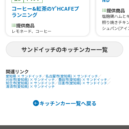
コーヒー&紅茶のY'HCAFEプ
提供商品
ランニング
塩麹鶏ハムとキ
照り焼きチキ
提供商品
シュパン(アイ
レモネード、コーヒー
ョコバナナ)、
プ)、アボカ
ド(ハーフ)、B
サンドイッチのキッチンカー一覧
関連リンク
愛知県 × サンドイッチ
／
名古屋市(愛知県) × サンドイッチ
／
刈谷市(愛知県) × サンドイッチ
／
豊田市(愛知県) × サンドイッチ
／
知立市(愛知県) × サンドイッチ
／
日進市(愛知県) × サンドイッチ
／
清須市(愛知県) × サンドイッチ
キッチンカー一覧へ戻る