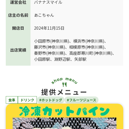
運営会社
バナナスマイル
店主の名前
あこちゃん
開店日
2024年11月15日
小田原市(神奈川県)
、
横浜市(神奈川県)
、
藤沢市(神奈川県)
、
相模原市(神奈川県)
、
出店実績
秦野市(神奈川県)
、
高座郡寒川町(神奈川県)
、
小田原駅
、
淵野辺駅
、
矢部駅
提供メニュー
食事
ドリンク
#ホットドッグ
#フルーツジュース