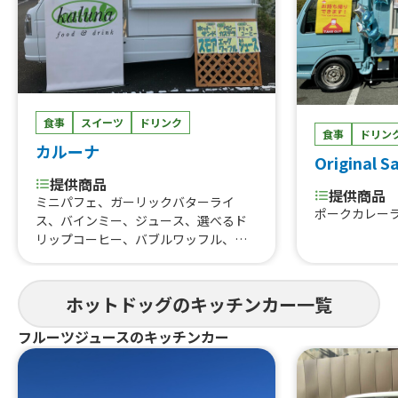
食事
スイーツ
ドリンク
食事
ドリン
カルーナ
Original S
提供商品
提供商品
ミニパフェ、ガーリックバターライ
ポークカレー
ス、バインミー、ジュース、選べるド
リップコーヒー、バブルワッフル、デ
ザートパン、スモア、ちょっとかわった
ベビーカステラ、ホットドック、ホッ
トサンド
ホットドッグのキッチンカー一覧
フルーツジュースのキッチンカー