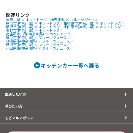
高級ブドウ飴（シャインマスカット、
クイーンルージュ）、ブドウ飴、リン
ゴ飴、なめらかプリン、ホットフルー
関連リンク
神奈川県 × ホットドッグ
／
神奈川県 × フルーツジュース
／
ツティー、メープルチーズサンド、カ
横浜市(神奈川県) × ホットドッグ
／
相模原市(神奈川県) × ホットドッグ
／
レーホットサンド、フルーツ飴、焼き
藤沢市(神奈川県) × ホットドッグ
／
小田原市(神奈川県) × ホットドッグ
／
秦野市(神奈川県) × ホットドッグ
／
そば、アルコール、生しぼりフルーツ
高座郡寒川町(神奈川県) × ホットドッグ
／
横浜市(神奈川県) × フルーツジュース
／
ジュース
相模原市(神奈川県) × フルーツジュース
／
藤沢市(神奈川県) × フルーツジュース
／
小田原市(神奈川県) × フルーツジュース
キッチンカー一覧へ戻る
出店したい方
呼びたい方
モビマルマガジン