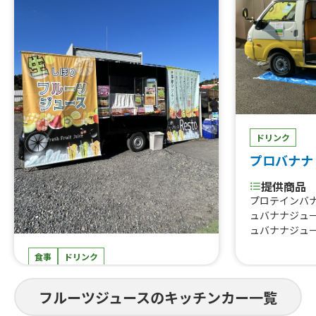
ドリンク
プロバナナ
提供商品
プロテインバ
ュバナナジュー
ュバナナジュー
ュバナナジュ
食事
ドリンク
Resto
フルーツジュースのキッチンカー一覧
提供商品