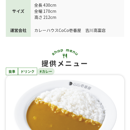
全長 430cm
サイズ
全幅 170cm
高さ 212cm
運営会社
カレーハウスCoCo壱番屋 吉川高富店
提供メニュー
食事
ドリンク
#カレー