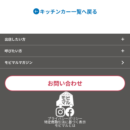
カレー、サーモンとアボカドのポキラ
イス、チキンとポテトのマッサマンカ
キッチンカー一覧へ戻る
レー、USオーガニックポークの自家製
ベーコンカレー、手作りシロップのふ
わふわカキ氷、USオーガニックのオー
ガニックオートミールクッキー、コー
出店したい方
ヒー、チュロス、チリコンカンのタコ
ライス、たっぷりキノコのバターチキ
呼びたい方
ンカレー
モビマルマガジン
お問い合わせ
プライバシーポリシー
特定商取引法に基づく表示
モビマルとは