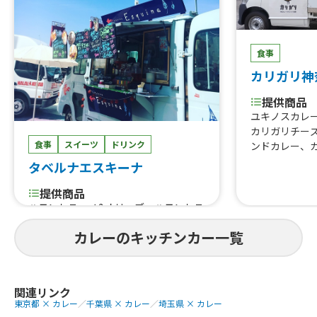
食事
カリガリ神
提供商品
ユキノスカレ
カリガリチー
食事
スイーツ
ドリンク
ンドカレー、
タベルナエスキーナ
提供商品
ハモンセラーノ&オリーブ、ハモンセラ
ーノのバゲットサンド、タコス、自家
カレーのキッチンカー一覧
製シロップソーダ、USオーガニック&
パワープロダクトのオーガニックシフ
ォンケーキ、チュロスonアイス、自家
製チキンハムとアボカドのサラダライ
関連リンク
ス、サーモンとたっぷり野菜のクリー
東京都 × カレー
／
千葉県 × カレー
／
埼玉県 × カレー
ムシチューライス、真鱈のココナッツ