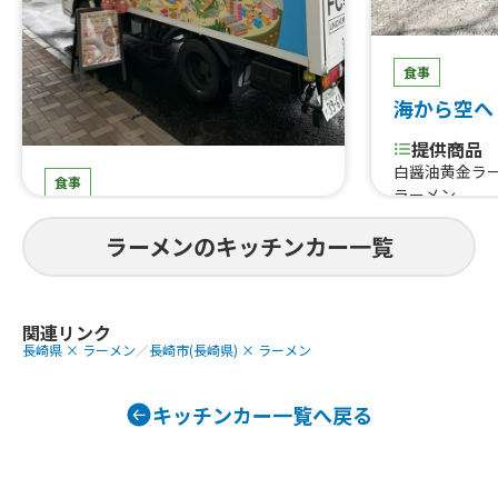
食事
海から空へ
提供商品
白醤油黄金ラ
食事
ラーメン
人類みなキッチンCar
ラーメンのキッチンカー一覧
提供商品
冷凍餃子、チャーシュー、煮卵、豚骨
ラーメン、醤油ラーメン
関連リンク
長崎県 × ラーメン
／
長崎市(長崎県) × ラーメン
キッチンカー一覧へ戻る