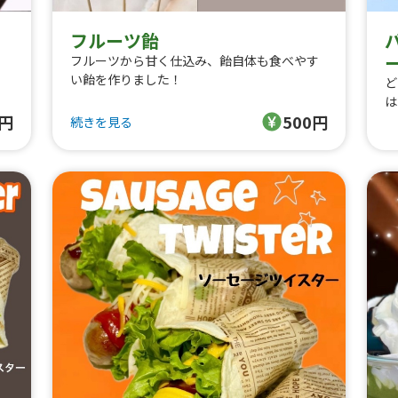
フルーツ飴
フルーツから甘く仕込み、飴自体も食べやす
い飴を作りました！
ど
は
500円からになります！
0円
500円
続きを見る
※フルーツにより金額変動あり