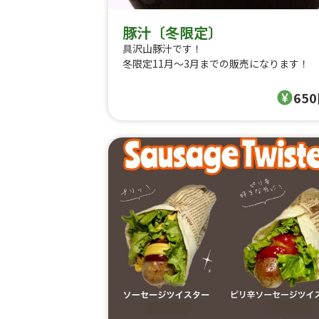
豚汁〔冬限定〕
具沢山豚汁です！
冬限定11月〜3月までの販売になります！
65