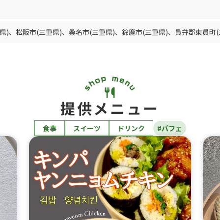
県)
、
松阪市(三重県)
、
桑名市(三重県)
、
鈴鹿市(三重県)
、
員弁郡東員町(
提供メニュー
食事
スイーツ
ドリンク
#パフェ