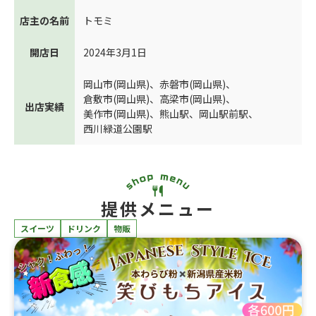
店主の名前
トモミ
開店日
2024年3月1日
岡山市(岡山県)
、
赤磐市(岡山県)
、
倉敷市(岡山県)
、
高梁市(岡山県)
、
出店実績
美作市(岡山県)
、
熊山駅
、
岡山駅前駅
、
西川緑道公園駅
提供メニュー
スイーツ
ドリンク
物販