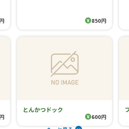
0円
850円
とんかつドック
0円
600円