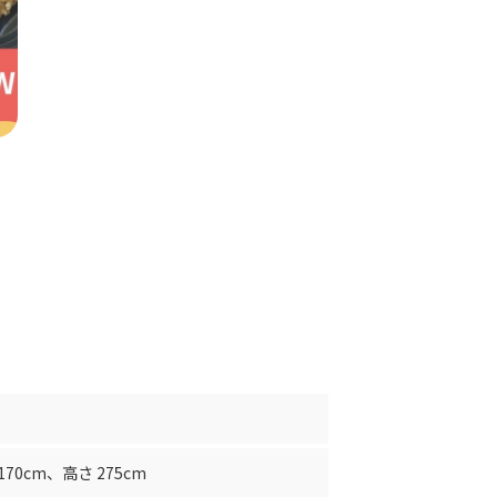
170cm
、
高さ 275cm