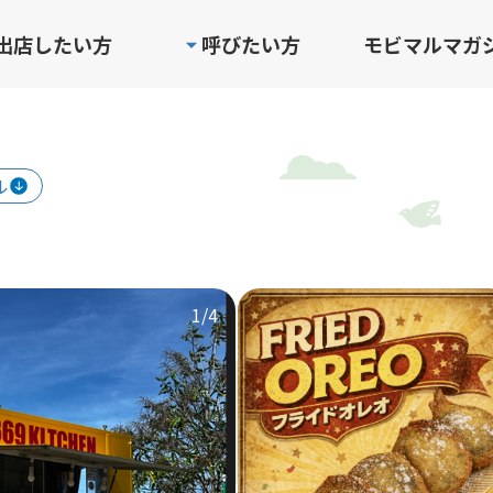
出店したい方
呼びたい方
モビマルマガ
ル
1
/4